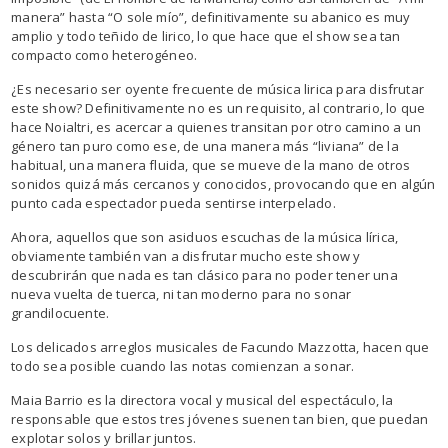
manera” hasta “O sole mío”, definitivamente su abanico es muy
amplio y todo teñido de lirico, lo que hace que el show sea tan
compacto como heterogéneo.
¿Es necesario ser oyente frecuente de música lirica para disfrutar
este show? Definitivamente no es un requisito, al contrario, lo que
hace Noialtri, es acercar a quienes transitan por otro camino a un
género tan puro como ese, de una manera más “liviana” de la
habitual, una manera fluida, que se mueve de la mano de otros
sonidos quizá más cercanos y conocidos, provocando que en algún
punto cada espectador pueda sentirse interpelado.
Ahora, aquellos que son asiduos escuchas de la música lírica,
obviamente también van a disfrutar mucho este show y
descubrirán que nada es tan clásico para no poder tener una
nueva vuelta de tuerca, ni tan moderno para no sonar
grandilocuente.
Los delicados arreglos musicales de Facundo Mazzotta, hacen que
todo sea posible cuando las notas comienzan a sonar.
Maia Barrio es la directora vocal y musical del espectáculo, la
responsable que estos tres jóvenes suenen tan bien, que puedan
explotar solos y brillar juntos.