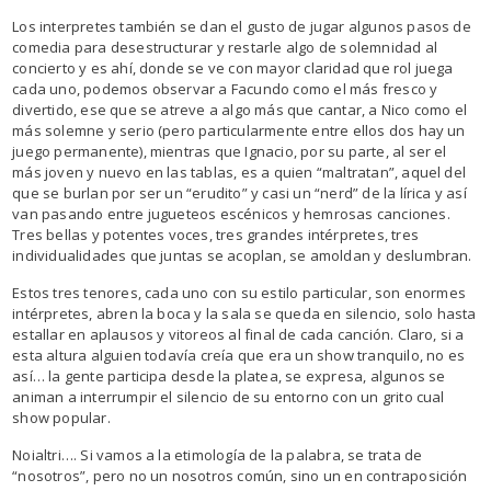
Los interpretes también se dan el gusto de jugar algunos pasos de
comedia para desestructurar y restarle algo de solemnidad al
concierto y es ahí, donde se ve con mayor claridad que rol juega
cada uno, podemos observar a Facundo como el más fresco y
divertido, ese que se atreve a algo más que cantar, a Nico como el
más solemne y serio (pero particularmente entre ellos dos hay un
juego permanente), mientras que Ignacio, por su parte, al ser el
más joven y nuevo en las tablas, es a quien “maltratan”, aquel del
que se burlan por ser un “erudito” y casi un “nerd” de la lírica y así
van pasando entre jugueteos escénicos y hemrosas canciones.
Tres bellas y potentes voces, tres grandes intérpretes, tres
individualidades que juntas se acoplan, se amoldan y deslumbran.
Estos tres tenores, cada uno con su estilo particular, son enormes
intérpretes, abren la boca y la sala se queda en silencio, solo hasta
estallar en aplausos y vitoreos al final de cada canción. Claro, si a
esta altura alguien todavía creía que era un show tranquilo, no es
así… la gente participa desde la platea, se expresa, algunos se
animan a interrumpir el silencio de su entorno con un grito cual
show popular.
Noialtri…. Si vamos a la etimología de la palabra, se trata de
“nosotros”, pero no un nosotros común, sino un en contraposición