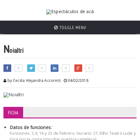
TOGGLE MENU
N
oialtri
0
0
0
0
by Cecilia Alejandra Accorinti
,
04/02/2018
FICHA
Datos de funciones:
Funciones: 2,9, 16 y 23 de febrero. Horario: 21:30hs Teatro Lude y
Gira por la costa (cnsultar nuestra cartelera)