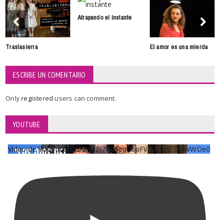
Atrapando el instante
Traslasierra
El amor es una mierda
ESCRIBE UN COMENTARIO
Only
registered
users can comment.
YOUTUBE
Vídeo de YouTube UCKqYjiZi7lzy6gqU6pFVFiA_A3EZ9JWWOe0