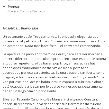
Prensa:
Prensa: Tommy Pashkus
Nosotros…. Bueno ellos
Un escenario vacío. Tres cantantes. Sobriedad y elegancia que
mixea el azul y el negro. Luces. Comienza a sonar una música. Ellos
se acomodan. Nada más hace falta… el show está comenzando.
La apertura da paso a “Crimen” de Cerati, pero esta versión tiene
un tinte diferente, la particular impronta lirica que este trio le aporta
a todo su repertorio, ellos hacen pop lirico, en sus atriles hay
desde arias tradicionales hasta hits de moda, pero todo
atravesado por esa característica. Es una apuesta tan fuerte como
original, si bien conocemos a nivel mundial otras “boys bands” que
van por ese lado, acá no había, era un espacio a cubrir que ahora,
está ocupado y a juzgar por lo que se ve y escucha, seguramente
tienen un largo camino por delante.
Ellos son Facundo Cano, Nicolás Manservigi e Ignacio Constant,
hacen un recorrido que va desde “Nessun Dorma” hasta “Sueño
imposible” (de El hombre de la Mancha) como así también de “A mi