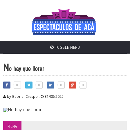
TOGGLE MENU
N
o hay que llorar
0
0
0
0
by Gabriel Crespo
,
31/08/2025
FICHA