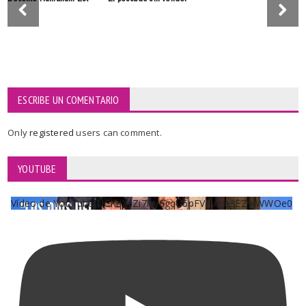
ESCRIBE UN COMENTARIO
Only
registered
users can comment.
YOUTUBE
Vídeo de YouTube UCKqYjiZi7lzy6gqU6pFVFiA_A3EZ9JWWOe0