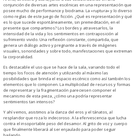
conjunción de diversas artes escénicas en una representación que
posee mucho de performance y biodrama. La «ruptura» y lo diverso
como reglas de este juego de ficción. ¿Qué es representación y qué
es lo que sucede espontáneamente, sin premeditación, en el
presente que compartimos? Los bordes y atravesarlos, la
intensidad de la vida y los sentimientos en contraposición al
sufrimiento vivido. Una reflexión constante, compartida, que
genera un diálogo activo y pregnante a través de imágenes
visuales, sonoridades y sobre todo, manifestaciones que extreman
la corporalidad.
Es destacable el uso que se hace de la sala, variando todo el
tiempo los focos de atención y utilizando al máximo las
posibilidades que brinda el espacio escénico como así también los
elementos que lo componen. La multiplicidad de recursos y formas
de representar y la fragmentación pareciesen componer el
mecanismo de esta pieza, ¿cómo una podría representar
sentimientos tan intensos?
Y ahí vemos, asistimos a la danza del eros y el tánatos, al
resplandor que roza lo indecoroso. A la efervescencia que lucha
contra el insoportable peso del desamor. Al grito de voz y cuerpo
que finalmente liberará al ser enjaulado para poder seguir
bailando.