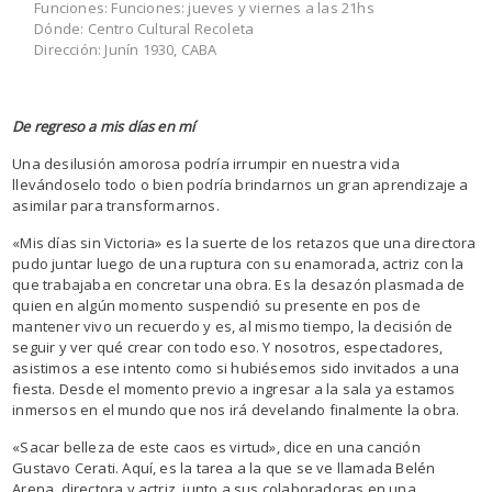
Funciones: Funciones: jueves y viernes a las 21hs
Dónde: Centro Cultural Recoleta
Dirección: Junín 1930, CABA
De regreso a mis días en mí
Una desilusión amorosa podría irrumpir en nuestra vida
llevándoselo todo o bien podría brindarnos un gran aprendizaje a
asimilar para transformarnos.
«Mis días sin Victoria» es la suerte de los retazos que una directora
pudo juntar luego de una ruptura con su enamorada, actriz con la
que trabajaba en concretar una obra. Es la desazón plasmada de
quien en algún momento suspendió su presente en pos de
mantener vivo un recuerdo y es, al mismo tiempo, la decisión de
seguir y ver qué crear con todo eso. Y nosotros, espectadores,
asistimos a ese intento como si hubiésemos sido invitados a una
fiesta. Desde el momento previo a ingresar a la sala ya estamos
inmersos en el mundo que nos irá develando finalmente la obra.
«Sacar belleza de este caos es virtud», dice en una canción
Gustavo Cerati. Aquí, es la tarea a la que se ve llamada Belén
Arena, directora y actriz, junto a sus colaboradoras en una