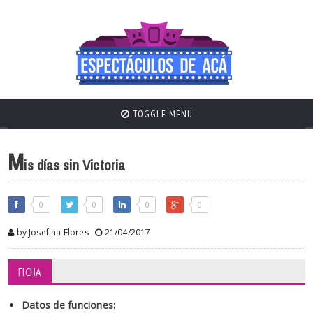
TOGGLE MENU
M
is días sin Victoria
0
0
0
0
by Josefina Flores
,
21/04/2017
FICHA
Datos de funciones: