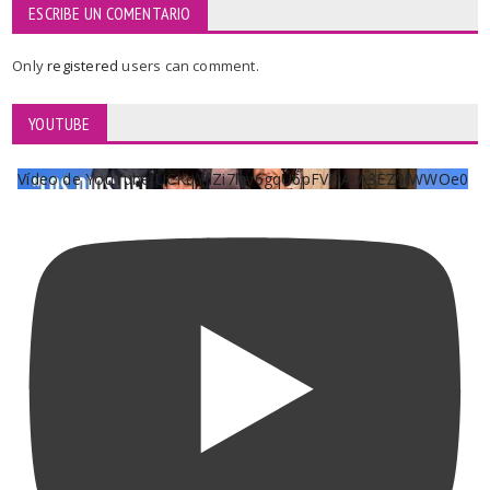
ESCRIBE UN COMENTARIO
Only
registered
users can comment.
YOUTUBE
Vídeo de YouTube UCKqYjiZi7lzy6gqU6pFVFiA_A3EZ9JWWOe0