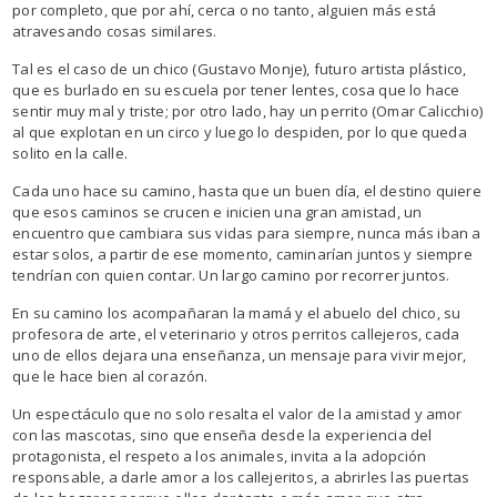
por completo, que por ahí, cerca o no tanto, alguien más está
atravesando cosas similares.
Tal es el caso de un chico (Gustavo Monje), futuro artista plástico,
que es burlado en su escuela por tener lentes, cosa que lo hace
sentir muy mal y triste; por otro lado, hay un perrito (Omar Calicchio)
al que explotan en un circo y luego lo despiden, por lo que queda
solito en la calle.
Cada uno hace su camino, hasta que un buen día, el destino quiere
que esos caminos se crucen e inicien una gran amistad, un
encuentro que cambiara sus vidas para siempre, nunca más iban a
estar solos, a partir de ese momento, caminarían juntos y siempre
tendrían con quien contar. Un largo camino por recorrer juntos.
En su camino los acompañaran la mamá y el abuelo del chico, su
profesora de arte, el veterinario y otros perritos callejeros, cada
uno de ellos dejara una enseñanza, un mensaje para vivir mejor,
que le hace bien al corazón.
Un espectáculo que no solo resalta el valor de la amistad y amor
con las mascotas, sino que enseña desde la experiencia del
protagonista, el respeto a los animales, invita a la adopción
responsable, a darle amor a los callejeritos, a abrirles las puertas