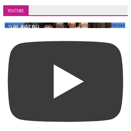
YOUTUBE
Vídeo de YouTube UCKqYjiZi7lzy6gqU6pFVFiA_A3EZ9JWWOe0