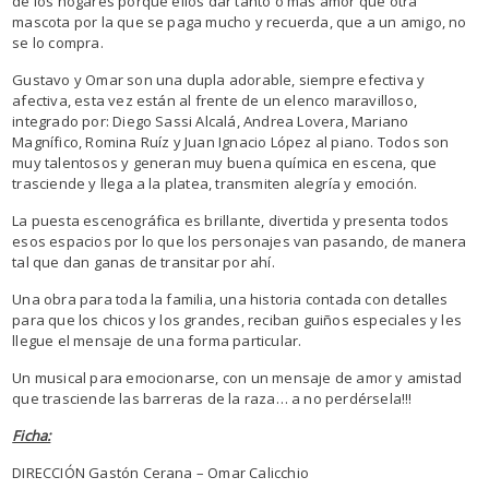
de los hogares porque ellos dar tanto o más amor que otra
mascota por la que se paga mucho y recuerda, que a un amigo, no
se lo compra.
Gustavo y Omar son una dupla adorable, siempre efectiva y
afectiva, esta vez están al frente de un elenco maravilloso,
integrado por: Diego Sassi Alcalá, Andrea Lovera, Mariano
Magnífico, Romina Ruíz y Juan Ignacio López al piano. Todos son
muy talentosos y generan muy buena química en escena, que
trasciende y llega a la platea, transmiten alegría y emoción.
La puesta escenográfica es brillante, divertida y presenta todos
esos espacios por lo que los personajes van pasando, de manera
tal que dan ganas de transitar por ahí.
Una obra para toda la familia, una historia contada con detalles
para que los chicos y los grandes, reciban guiños especiales y les
llegue el mensaje de una forma particular.
Un musical para emocionarse, con un mensaje de amor y amistad
que trasciende las barreras de la raza… a no perdérsela!!!
Ficha:
DIRECCIÓN Gastón Cerana – Omar Calicchio