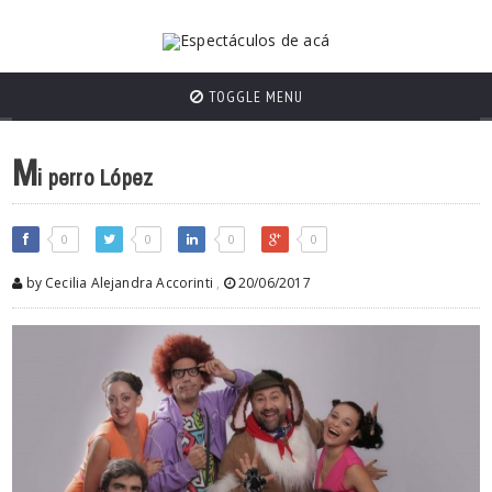
TOGGLE MENU
M
i perro López
0
0
0
0
by Cecilia Alejandra Accorinti
,
20/06/2017