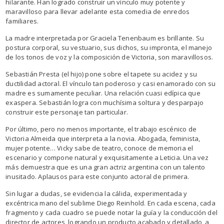
hilarante.
Han logrado construir un vínculo muy potente y
maravilloso para llevar adelante esta comedia de enredos
familiares.
La madre interpretada por Graciela Tenenbaum es brillante.
Su
postura corporal, su vestuario, sus dichos, su impronta, el manejo
de los tonos de voz y la composición de Victoria, son maravillosos.
Sebastián Presta (el hijo) pone sobre el tapete su acidez y su
ductilidad actoral.
El vínculo tan poderoso y casi enamorado con su
madre es sumamente peculiar.
Una relación cuasi edípica que
exaspera.
Sebastián logra con muchísima soltura y desparpajo
construir este personaje tan particular.
Por último, pero no menos importante, el trabajo escénico de
Victoria Almeida que interpreta a la novia.
Abogada, feminista,
mujer potente… Vicky sabe de teatro, conoce de memoria el
escenario y compone natural y exquisitamente a Leticia.
Una vez
más demuestra que es una gran actriz argentina con un talento
inusitado.
Aplausos para este conjunto actoral de primera.
Sin lugar a dudas, se evidencia la cálida, experimentada y
excéntrica mano del sublime Diego Reinhold.
En cada escena, cada
fragmento y cada cuadro se puede notar la guía y la conducción del
director de actores, logrando un producto acabado y detallado, a