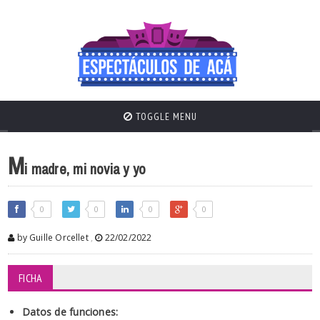
TOGGLE MENU
M
i madre, mi novia y yo
0
0
0
0
by Guille Orcellet
,
22/02/2022
FICHA
Datos de funciones: