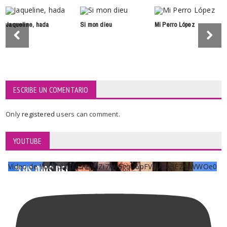
Jaqueline, hada
Si mon dieu
Mi Perro López
ESCRIBE UN COMENTARIO
Only
registered
users can comment.
YOUTUBE
Vídeo de YouTube UCKqYjiZi7lzy6gqU6pFVFiA_A3EZ9JWWOe0