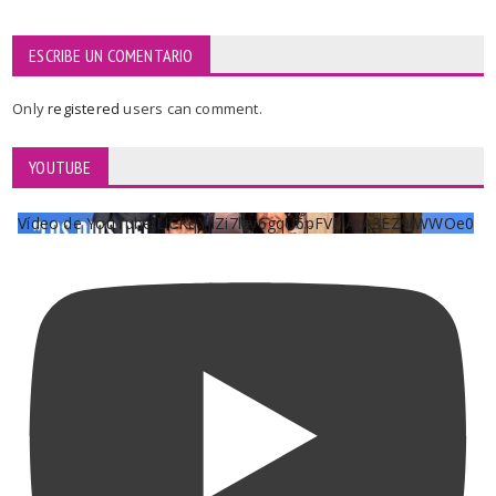
ESCRIBE UN COMENTARIO
Only
registered
users can comment.
YOUTUBE
Vídeo de YouTube UCKqYjiZi7lzy6gqU6pFVFiA_A3EZ9JWWOe0