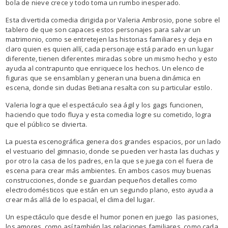
bola de nieve crece y todo toma un rumbo inesperado.
Esta divertida comedia dirigida por Valeria Ambrosio, pone sobre el
tablero de que son capaces estos personajes para salvar un
matrimonio, como se entretejen las historias familiares y deja en
claro quien es quien allí, cada personaje está parado en un lugar
diferente, tienen diferentes miradas sobre un mismo hecho y esto
ayuda al contrapunto que enriquece los hechos. Un elenco de
figuras que se ensamblan y generan una buena dinámica en
escena, donde sin dudas Betiana resalta con su particular estilo.
Valeria logra que el espectáculo sea ágil y los gags funcionen,
haciendo que todo fluya y esta comedia logre su cometido, logra
que el público se divierta.
La puesta escenográfica genera dos grandes espacios, por un lado
el vestuario del gimnasio, donde se pueden ver hasta las duchas y
por otro la casa de los padres, en la que se juega con el fuera de
escena para crear más ambientes. En ambos casos muy buenas
construcciones, donde se guardan pequeños detalles como
electrodomésticos que están en un segundo plano, esto ayuda a
crear más allá de lo espacial, el clima del lugar.
Un espectáculo que desde el humor ponen en juego las pasiones,
los amores, como así también las relaciones familiares, como cada