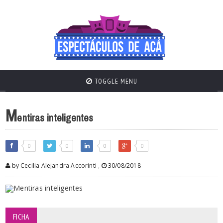
TOGGLE MENU
M
entiras inteligentes
0
0
0
0
by Cecilia Alejandra Accorinti
,
30/08/2018
FICHA