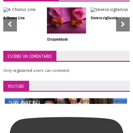
A Chorus Line
Severa vigilancia
Croquembuch
ESCRIBE UN COMENTARIO
Only
registered
users can comment.
YOUTUBE
Vídeo de YouTube UCKqYjiZi7lzy6gqU6pFVFiA_A3EZ9JWWOe0