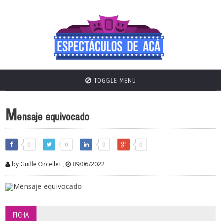
TOGGLE MENU
M
ensaje equivocado
0
0
0
0
by Guille Orcellet
,
09/06/2022
FICHA