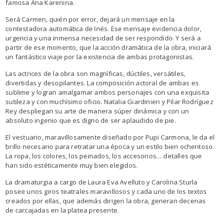
famosa Ana Karenina.
Será Carmen, quién por error, dejará un mensaje en la
contestadora automática de Inés. Ese mensaje evidencia dolor,
urgencia y una inmensa necesidad de ser respondido. Y será a
partir de ese momento, que la acción dramática de la obra, iniciará
un fantástico viaje por la existencia de ambas protagonistas.
Las actrices de la obra son magníficas, dúctiles, versátiles,
divertidas y desopilantes. La composición actoral de ambas es
sublime y logran amalgamar ambos personajes con una exquisita
sutileza y con muchísimo oficio. Natalia Giardinieri y Pilar Rodríguez
Rey despliegan su arte de manera súper dinámica y con un
absoluto ingenio que es digno de ser aplaudido de pie.
El vestuario, maravillosamente diseñado por Pupi Carmona, le da el
brillo necesario para retratar una época y un estilo bien ochentoso.
La ropa, los colores, los peinados, los accesorios… detalles que
han sido estéticamente muy bien elegidos.
La dramaturgia a cargo de Laura Eva Avelluto y Carolina Sturla
posee unos giros teatrales maravillosos y cada uno de los textos
creados por ellas, que además dirigen la obra, generan decenas
de carcajadas en la platea presente.