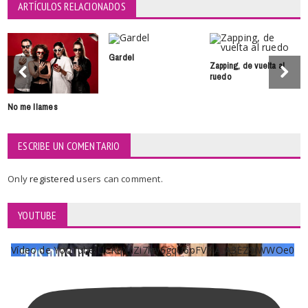
ARTÍCULOS RELACIONADOS
Gardel
Zapping, de vuelta al
ruedo
No me llames
ESCRIBE UN COMENTARIO
Only
registered
users can comment.
YOUTUBE
Vídeo de YouTube UCKqYjiZi7lzy6gqU6pFVFiA_A3EZ9JWWOe0