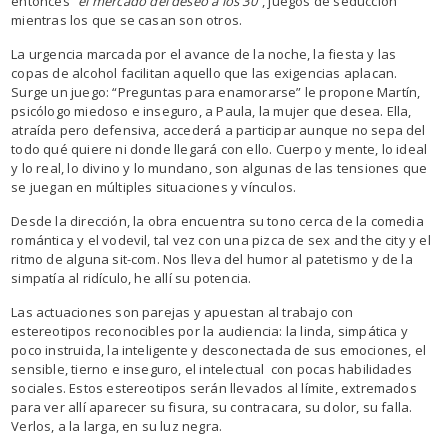
entonces
“el mercado del deseo a los 30”
, juegos de seducción
mientras los que se casan son otros.
La urgencia marcada por el avance de la noche, la fiesta y las
copas de alcohol facilitan aquello que las exigencias aplacan.
Surge un juego: “Preguntas para enamorarse” le propone Martín,
psicólogo miedoso e inseguro, a Paula, la mujer que desea. Ella,
atraída pero defensiva, accederá a participar aunque no sepa del
todo qué quiere ni donde llegará con ello. Cuerpo y mente, lo ideal
y lo real, lo divino y lo mundano, son algunas de las tensiones que
se juegan en múltiples situaciones y vínculos.
Desde la dirección, la obra encuentra su tono cerca de la comedia
romántica y el vodevil, tal vez con una pizca de sex and the city y el
ritmo de alguna sit-com. Nos lleva del humor al patetismo y de la
simpatía al ridículo, he allí su potencia.
Las actuaciones son parejas y apuestan al trabajo con
estereotipos reconocibles por la audiencia: la linda, simpática y
poco instruida, la inteligente y desconectada de sus emociones, el
sensible, tierno e inseguro, el intelectual con pocas habilidades
sociales. Estos estereotipos serán llevados al límite, extremados
para ver allí aparecer su fisura, su contracara, su dolor, su falla.
Verlos, a la larga, en su luz negra.