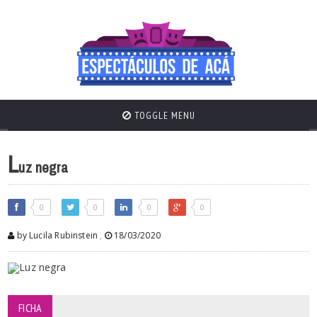
TOGGLE MENU
L
uz negra
0
0
0
0
by Lucila Rubinstein
,
18/03/2020
FICHA