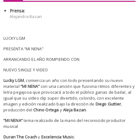
Prensa:
Alejandra Bazan
LUCKY LGM
PRESENTA “MI NENA”
ARRANCANDO EL AÑO ROMPIENDO CON
NUEVO SINGLE Y VIDEO
Lucky LGM
, comienza un año con todo presentando su nuevo
material
“MI NENA”
con una canción que fusiona ritmos diferentes y
letra pegajosa que provocará a todo el público ganas de bailar, al
igual que su video clip super divertido, colorido, con excelente
imagen y edición realizado bajo la dirección de
Diego Guttier
,
producción del
Chino Ortega
y
Aleja Bazan
.
“MI NENA”
tema realizado de la mano del reconocido productor
musical
Duran The Coach
y
Excelencia Music
.