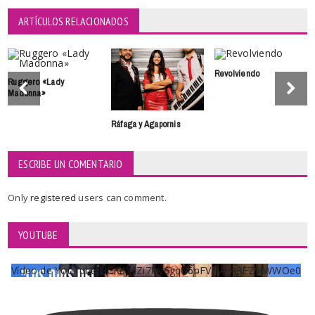
ARTÍCULOS RELACIONADOS
Revolviendo
Ruggero «Lady
Madonna»
Ráfaga y Agapornis
ESCRIBE UN COMENTARIO
Only
registered
users can comment.
YOUTUBE
Vídeo de YouTube UCKqYjiZi7lzy6gqU6pFVFiA_A3EZ9JWWOe0