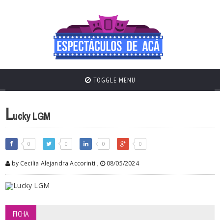
TOGGLE MENU
L
ucky LGM
0
0
0
0
by Cecilia Alejandra Accorinti
,
08/05/2024
FICHA