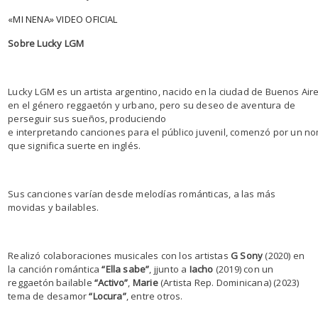
«MI NENA» VIDEO OFICIAL
Sobre Lucky LGM
Lucky LGM es un artista argentino, nacido en la ciudad de Buenos Air
en el género reggaetón y urbano, pero su deseo de aventura de
perseguir sus sueños, produciendo
e interpretando canciones para el público juvenil, comenzó por un n
que significa suerte en inglés.
Sus canciones varían desde melodías románticas, a las más
movidas y bailables.
Realizó colaboraciones musicales con los artistas
G Sony
(2020) en
la canción romántica
“Ella sabe”
, jjunto a
Iacho
(2019) con un
reggaetón bailable
“Activo”
,
Marie
(Artista Rep. Dominicana) (2023)
tema de desamor
“Locura”
, entre otros.