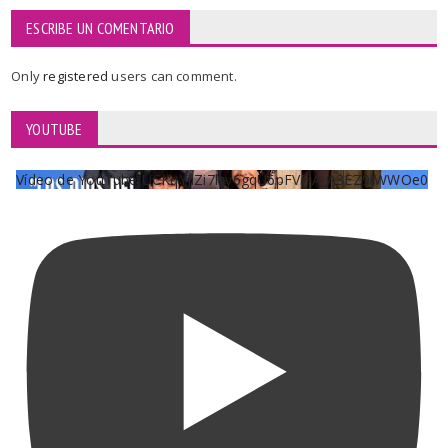
ESCRIBE UN COMENTARIO
Only
registered
users can comment.
YOUTUBE
Vídeo de YouTube UCKqYjiZi7lzy6gqU6pFVFiA_A3EZ9JWWOe0