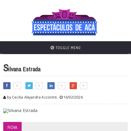
TOGGLE MENU
S
ilvana Estrada
0
0
0
0
by Cecilia Alejandra Accorinti
,
16/02/2026
FICHA