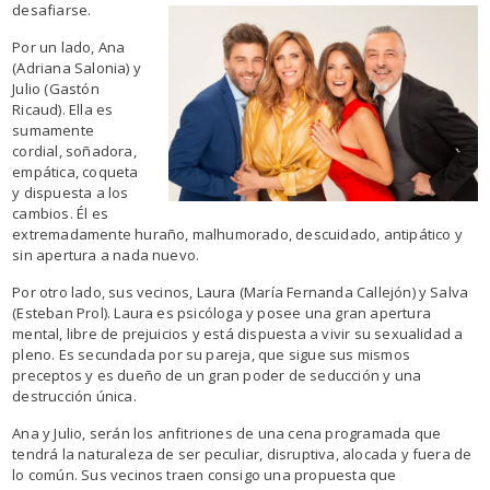
desafiarse.
Por un lado, Ana
(Adriana Salonia) y
Julio (Gastón
Ricaud).
Ella es
sumamente
cordial, soñadora,
empática, coqueta
y dispuesta a los
cambios.
Él es
extremadamente huraño, malhumorado, descuidado, antipático y
sin apertura a nada nuevo.
Por otro lado, sus vecinos, Laura (María Fernanda Callejón) y Salva
(Esteban Prol).
Laura es psicóloga y posee una gran apertura
mental, libre de prejuicios y está dispuesta a vivir su sexualidad a
pleno.
Es secundada por su pareja, que sigue sus mismos
preceptos y es dueño de un gran poder de seducción y una
destrucción única.
Ana y Julio, serán los anfitriones de una cena programada que
tendrá la naturaleza de ser peculiar, disruptiva, alocada y fuera de
lo común.
Sus vecinos traen consigo una propuesta que