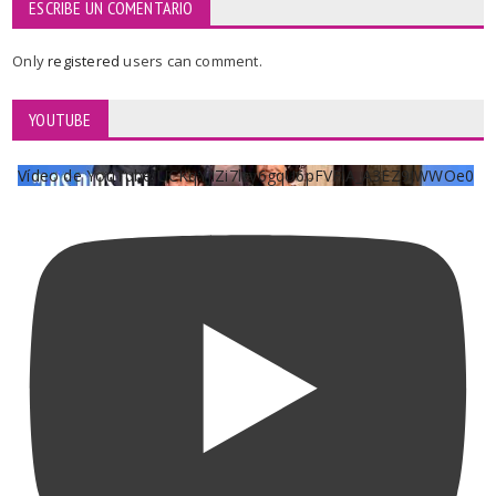
ESCRIBE UN COMENTARIO
Only
registered
users can comment.
YOUTUBE
Vídeo de YouTube UCKqYjiZi7lzy6gqU6pFVFiA_A3EZ9JWWOe0