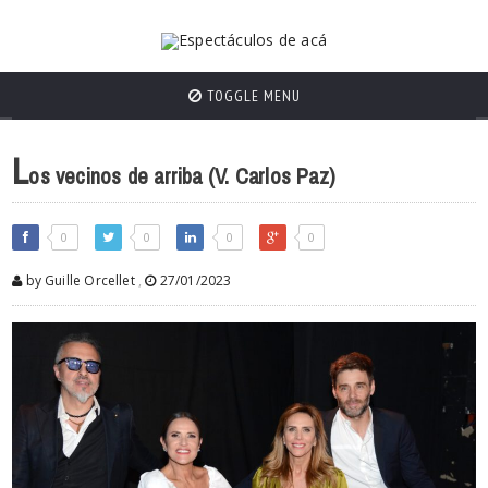
TOGGLE MENU
L
os vecinos de arriba (V. Carlos Paz)
0
0
0
0
by Guille Orcellet
,
27/01/2023