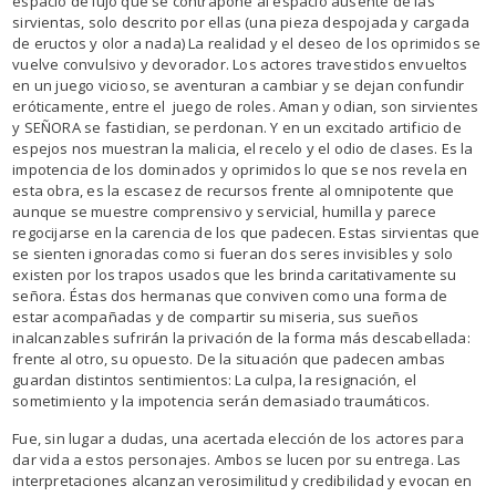
espacio de lujo que se contrapone al espacio ausente de las
sirvientas, solo descrito por ellas (una pieza despojada y cargada
de eructos y olor a nada) La realidad y el deseo de los oprimidos se
vuelve convulsivo y devorador. Los actores travestidos envueltos
en un juego vicioso, se aventuran a cambiar y se dejan confundir
eróticamente, entre el juego de roles. Aman y odian, son sirvientes
y SEÑORA se fastidian, se perdonan. Y en un excitado artificio de
espejos nos muestran la malicia, el recelo y el odio de clases. Es la
impotencia de los dominados y oprimidos lo que se nos revela en
esta obra, es la escasez de recursos frente al omnipotente que
aunque se muestre comprensivo y servicial, humilla y parece
regocijarse en la carencia de los que padecen. Estas sirvientas que
se sienten ignoradas como si fueran dos seres invisibles y solo
existen por los trapos usados que les brinda caritativamente su
señora. Éstas dos hermanas que conviven como una forma de
estar acompañadas y de compartir su miseria, sus sueños
inalcanzables sufrirán la privación de la forma más descabellada:
frente al otro, su opuesto. De la situación que padecen ambas
guardan distintos sentimientos: La culpa, la resignación, el
sometimiento y la impotencia serán demasiado traumáticos.
Fue, sin lugar a dudas, una acertada elección de los actores para
dar vida a estos personajes. Ambos se lucen por su entrega. Las
interpretaciones alcanzan verosimilitud y credibilidad y evocan en