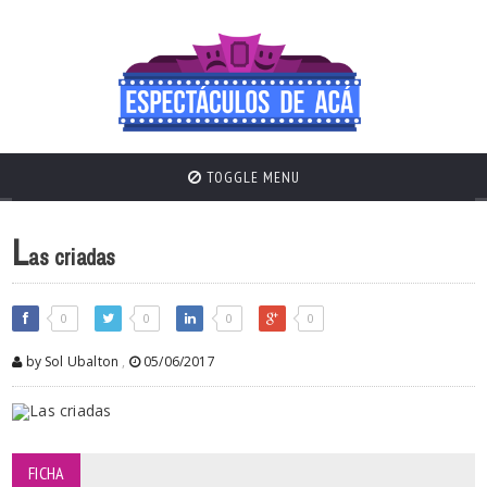
TOGGLE MENU
L
as criadas
0
0
0
0
by Sol Ubalton
,
05/06/2017
FICHA