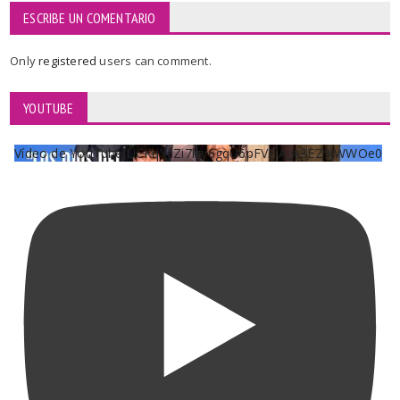
ESCRIBE UN COMENTARIO
Only
registered
users can comment.
YOUTUBE
Vídeo de YouTube UCKqYjiZi7lzy6gqU6pFVFiA_A3EZ9JWWOe0