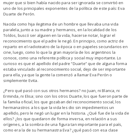
mujer que si bien había nacido para ser ignorada se convirtió en
uno de los principales exponentes de la política de este país: Eva
Duarte de Perón.
Nacida como hija ilegitima de un hombre que llevaba una vida
paralela, junto a su madre y hermanos, en la localidad de los
Toldos, buscó ser alguien en la vida, hacerse notar, lograr el
reconocimiento que el padre le negó. En principio, como actriz de
reparto en el radioteatro de la época o en papeles secundarios en
cine, luego, como lo que la gran mayoría de los argentinos la
conoce, como una referente política y social muy importante. Lo
curioso es que el apellido del padre “Duarte” que de alguna forma
estaba vinculado al reconocimiento social, dejo de ser importante
para ella, ya que la gente la comenzó a llamar Eva Perón o
simplemente Evita.
¿Pero qué pasó con sus otros hermanos? no Juan, ni Blanca, ni
Erminda, ni Elisa; sino con los otros Duarte, los que fueron parte de
la familia oficial, los que gozaban del reconocimiento social, los
hermanastros a los que la vida les dio sin impedimentos un
apellido, pero le negó un lugar en la historia. ¿Qué fue de la vida de
ellos? ¿los que quedaron de forma inversa, en relación a sus
orígenes, a la sombra de una figura tan importante para el país,
como era la de su hermanastra Eva? ¿qué pasó con esa clase