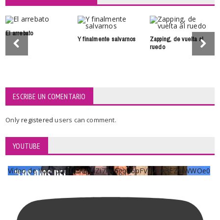
El arrebato
Y finalmente salvarnos
Zapping, de vuelta al
ruedo
ESCRIBE UN COMENTARIO
Only
registered
users can comment.
YOUTUBE
Vídeo de YouTube UCKqYjiZi7lzy6gqU6pFVFiA_A3EZ9JWWOe0