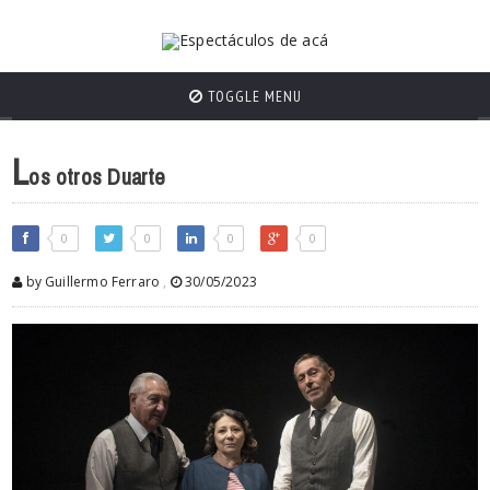
TOGGLE MENU
L
os otros Duarte
0
0
0
0
by Guillermo Ferraro
,
30/05/2023