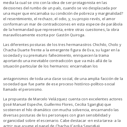
media la cual se crio con la idea de ser protagonista en las
decisiones del rumbo de un país, cuando se vio desplazada por
una mujer que encarnaba su condición de pobreza y marginalidad?
el resentimiento, el rechazo, el odio, y, su propio revés, el amor
conforman un mar de contradicciones en esta especie de parábola
de la hermandad que representa, entre otras cuestiones, la obra
maravillosamente escrita por Gastón Quiroga.
Las diferentes posturas de los tres hermanastros Chichilo, Cholo y
Chacha Duarte frente a la emergente figura de Eva, su lugar en la
sociedad y su prematuro fallecimiento, enriquecen la trama
aportando una inevitable contradicción que va más allá de la
situación particular de los
hermanos: encarnaban los
antagonismos de toda una clase social, de una amplia facción de la
sociedad que fue parte de ese proceso histórico-político-social
llamado el peronismo.
La propuesta de Marcelo Velázquez cuenta con excelentes actores
(José Manuel Espeche, Guillermo Flores, Cecilia Sgariglia) que
sostienen el hilo dramático con mucha solvencia, encarnando las
diversas posturas de los personajes con gran sensibilidad y
organicidad sobre el escenario. Cabe destacar -en esta tarea- a la
actriz que asume el papel de Chacha (Cecilia Sgariglia).