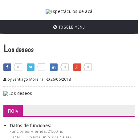
TOGGLE MENU
L
os deseos
0
0
0
0
by Santiago Moreira
,
26/06/2018
FICHA
Datos de funciones:
Funciones: viernes, 21:00 hs.
Lugar: El Ópalo (Junín 380, CABA)