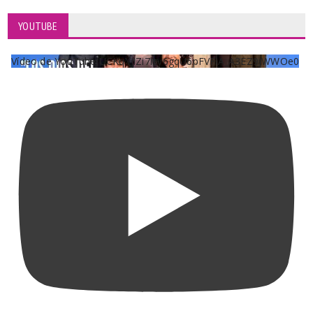
YOUTUBE
Vídeo de YouTube UCKqYjiZi7lzy6gqU6pFVFiA_A3EZ9JWWOe0