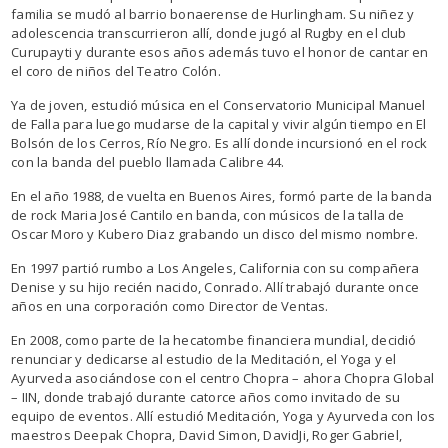
familia se mudó al barrio bonaerense de Hurlingham. Su niñez y
adolescencia transcurrieron allí, donde jugó al Rugby en el club
Curupayti y durante esos años además tuvo el honor de cantar en
el coro de niños del Teatro Colón.
Ya de joven, estudió música en el Conservatorio Municipal Manuel
de Falla para luego mudarse de la capital y vivir algún tiempo en El
Bolsón de los Cerros, Río Negro. Es allí donde incursionó en el rock
con la banda del pueblo llamada Calibre 44.
En el año 1988, de vuelta en Buenos Aires, formó parte de la banda
de rock Maria José Cantilo en banda, con músicos de la talla de
Oscar Moro y Kubero Diaz grabando un disco del mismo nombre.
En 1997 partió rumbo a Los Angeles, California con su compañera
Denise y su hijo recién nacido, Conrado. Allí trabajó durante once
años en una corporación como Director de Ventas.
En 2008, como parte de la hecatombe financiera mundial, decidió
renunciar y dedicarse al estudio de la Meditación, el Yoga y el
Ayurveda asociándose con el centro Chopra – ahora Chopra Global
– IIN, donde trabajó durante catorce años como invitado de su
equipo de eventos. Allí estudió Meditación, Yoga y Ayurveda con los
maestros Deepak Chopra, David Simon, DavidJi, Roger Gabriel,