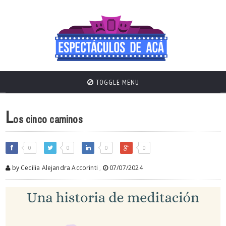
TOGGLE MENU
L
os cinco caminos
0
0
0
0
by Cecilia Alejandra Accorinti
,
07/07/2024