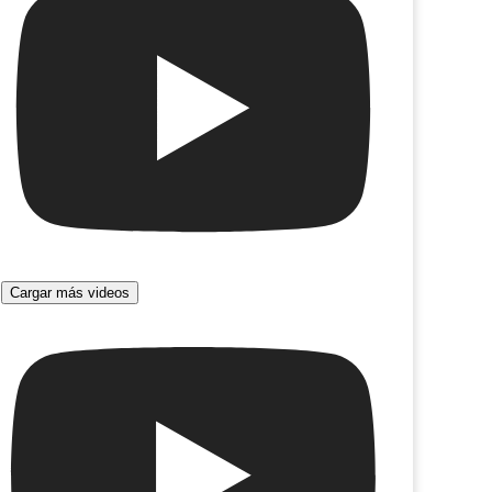
Cargar más videos
rascada
La Boheme