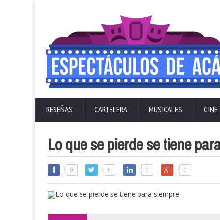
RESEÑAS
CARTELERA
MUSICALES
CINE
Lo que se pierde se tiene par
0
0
0
0