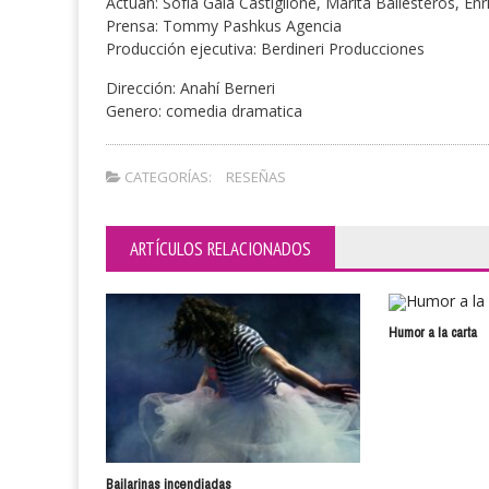
Actúan: Sofía Gala Castiglione, Marita Ballesteros, E
Prensa: Tommy Pashkus Agencia
Producción ejecutiva: Berdineri Producciones
Dirección: Anahí Berneri
Genero: comedia dramatica
CATEGORÍAS:
RESEÑAS
ARTÍCULOS RELACIONADOS
Humor a la carta
Bailarinas incendiadas