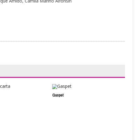
nrique Amido, Camila Marino Alfonsín
Gaspet
La 