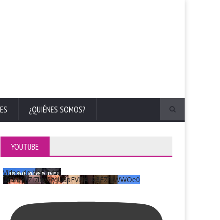
ES
¿QUIÉNES SOMOS?
YOUTUBE
Vídeo de YouTube
UCKqYjiZi7lzy6gqU6pFVFiA_A3EZ9JWWOe0