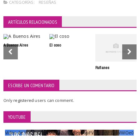
CATEGORÍAS:
RESEÑAS
ARTÍCULOS RELACIONADOS
A Buenos Aires
El coso
Rufianes
ESCRIBE UN COMENTARIO
Only
registered
users can comment.
YOUTUBE
Vídeo de YouTube UCKqYjiZi7lzy6gqU6pFVFiA_A3EZ9JWWOe0