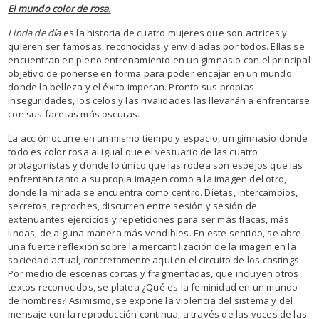
El mundo color de rosa.
Linda de día
es la historia de cuatro mujeres que son actrices y
quieren ser famosas, reconocidas y envidiadas por todos. Ellas se
encuentran en pleno entrenamiento en un gimnasio con el principal
objetivo de ponerse en forma para poder encajar en un mundo
donde la belleza y el éxito imperan. Pronto sus propias
inseguridades, los celos y las rivalidades las llevarán a enfrentarse
con sus facetas más oscuras.
La acción ocurre en un mismo tiempo y espacio, un gimnasio donde
todo es color rosa al igual que el vestuario de las cuatro
protagonistas y donde lo único que las rodea son espejos que las
enfrentan tanto a su propia imagen como a la imagen del otro,
donde la mirada se encuentra como centro. Dietas, intercambios,
secretos, reproches, discurren entre sesión y sesión de
extenuantes ejercicios y repeticiones para ser más flacas, más
lindas, de alguna manera más vendibles. En este sentido, se abre
una fuerte reflexión sobre la mercantilización de la imagen en la
sociedad actual, concretamente aquí en el circuito de los castings.
Por medio de escenas cortas y fragmentadas, que incluyen otros
textos reconocidos, se platea ¿Qué es la feminidad en un mundo
de hombres? Asimismo, se expone la violencia del sistema y del
mensaje con la reproducción continua, a través de las voces de las