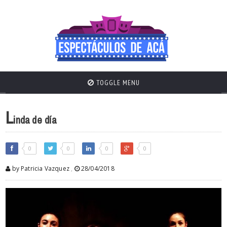
TOGGLE MENU
L
inda de día
0
0
0
0
by Patricia Vazquez
,
28/04/2018