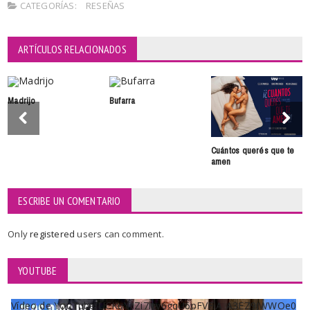
CATEGORÍAS:
RESEÑAS
ARTÍCULOS RELACIONADOS
Madrijo
Bufarra
Cuántos querés que te
amen
ESCRIBE UN COMENTARIO
Only
registered
users can comment.
YOUTUBE
Vídeo de YouTube UCKqYjiZi7lzy6gqU6pFVFiA_A3EZ9JWWOe0