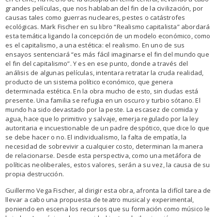
grandes películas, que nos hablaban del fin de la civilización, por
causas tales como guerras nucleares, pestes o catástrofes
ecológicas. Mark Fischer en su libro “Realismo capitalista” abordará
esta temática ligando la concepción de un modelo económico, como
es el capitalismo, a una estética: el realismo. En uno de sus
ensayos sentenciará “es más fácil imaginarse el fin del mundo que
el fin del capitalismo”. Y es en ese punto, donde a través del
análisis de algunas películas, intentara retratar la cruda realidad,
producto de un sistema político económico, que genera
determinada estética. En la obra mucho de esto, sin dudas está
presente. Una familia se refugia en un oscuro y turbio sótano. El
mundo ha sido devastado por la peste. La escasez de comida y
agua, hace que lo primitivo y salvaje, emerja regulado por la ley
autoritaria e incuestionable de un padre despótico, que dice lo que
se debe hacer o no. El individualismo, la falta de empatía, la
necesidad de sobrevivir a cualquier costo, determinan la manera
de relacionarse. Desde esta perspectiva, como una metáfora de
políticas neoliberales, estos valores, serán a su vez, la causa de su
propia destrucción.
Guillermo Vega Fischer, al dirigir esta obra, afronta la difícil tarea de
llevar a cabo una propuesta de teatro musical y experimental,
poniendo en escena los recursos que su formación como músico le