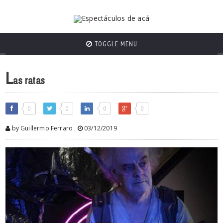
TOGGLE MENU
L
as ratas
0
0
0
0
by Guillermo Ferraro
,
03/12/2019