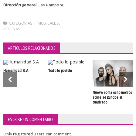
Dirección general
: Las Ramponi.
CATEGORÍAS:
MUSICALES
,
RESEÑAS
ARTÍCULOS RELACIONADOS
Humanidad S.A
Todo lo posible
Nueve coma ocho metros
sobre segundos al
cuadrado
ESCRIBE UN COMENTARIO
Only
registered
users can comment.