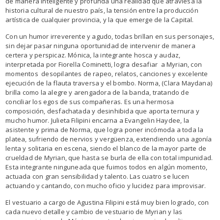
de manera inteligente y profunda una realidad que atraviesa la
historia cultural de nuestro país, la tensión entre la producción
artística de cualquier provincia, y la que emerge de la Capital.
Con un humor irreverente y agudo, todas brillan en sus personajes,
sin dejar pasar ninguna oportunidad de intervenir de manera
certera y perspicaz. Mónica, la integrante hosca y audaz,
interpretada por Fiorella Cominetti, logra desafiar a Myrian, con
momentos desopilantes de rapeo, relatos, canciones y excelente
ejecución de la flauta traversa y el bombo. Norma, (Clara Maydana)
brilla como la alegre y arengadora de la banda, tratando de
conciliar los egos de sus compañeras. Es una hermosa
composición, desfachatada y desinhibida que aporta ternura y
mucho humor. Julieta Filipini encarna a Evangelin Haydee, la
asistente y prima de Norma, que logra poner incómoda a toda la
platea, sufriendo de nervios y vergüenza, extendiendo una agonía
lenta y solitaria en escena, siendo el blanco de la mayor parte de
crueldad de Myrian, que hasta se burla de ella con total impunidad.
Esta integrante ninguneada que fuimos todos en algún momento,
actuada con gran sensibilidad y talento. Las cuatro se lucen
actuando y cantando, con mucho oficio y lucidez para improvisar.
El vestuario a cargo de Agustina Filipini está muy bien logrado, con
cada nuevo detalle y cambio de vestuario de Myrian y las