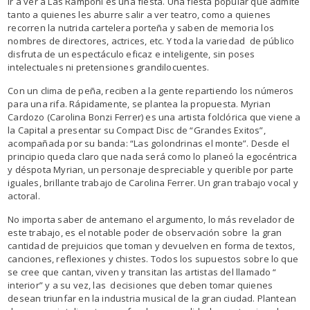
Ir a ver a Las Ramponi es una fiesta. Una fiesta popular que admite
tanto a quienes les aburre salir a ver teatro, como a quienes
recorren la nutrida cartelera porteña y saben de memoria los
nombres de directores, actrices, etc. Y toda la variedad de público
disfruta de un espectáculo eficaz e inteligente, sin poses
intelectuales ni pretensiones grandilocuentes.
Con un clima de peña, reciben a la gente repartiendo los números
para una rifa. Rápidamente, se plantea la propuesta. Myrian
Cardozo (Carolina Bonzi Ferrer) es una artista folclórica que viene a
la Capital a presentar su Compact Disc de “Grandes Exitos”,
acompañada por su banda: “Las golondrinas el monte”. Desde el
principio queda claro que nada será como lo planeó la egocéntrica
y déspota Myrian, un personaje despreciable y querible por parte
iguales, brillante trabajo de Carolina Ferrer. Un gran trabajo vocal y
actoral.
No importa saber de antemano el argumento, lo más revelador de
este trabajo, es el notable poder de observación sobre la gran
cantidad de prejuicios que toman y devuelven en forma de textos,
canciones, reflexiones y chistes. Todos los supuestos sobre lo que
se cree que cantan, viven y transitan las artistas del llamado “
interior” y a su vez, las decisiones que deben tomar quienes
desean triunfar en la industria musical de la gran ciudad. Plantean