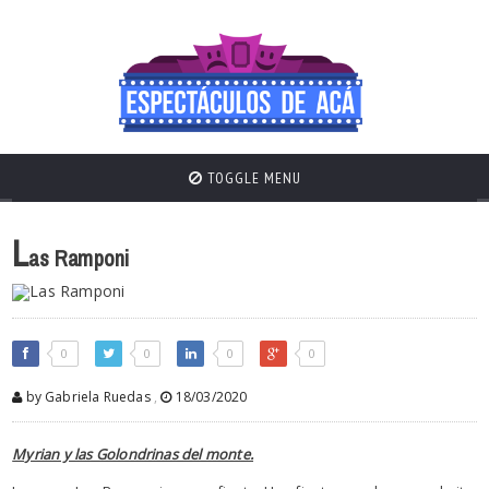
TOGGLE MENU
L
as Ramponi
0
0
0
0
by Gabriela Ruedas
,
18/03/2020
Myrian y las Golondrinas del monte.