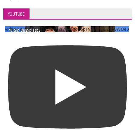
YOUTUBE
Vídeo de YouTube UCKqYjiZi7lzy6gqU6pFVFiA_A3EZ9JWWOe0