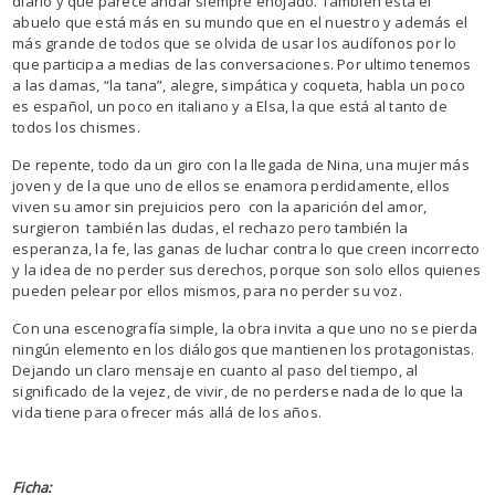
diario y que parece andar siempre enojado. También está el
abuelo que está más en su mundo que en el nuestro y además el
más grande de todos que se olvida de usar los audífonos por lo
que participa a medias de las conversaciones. Por ultimo tenemos
a las damas, “la tana”, alegre, simpática y coqueta, habla un poco
es español, un poco en italiano y a Elsa, la que está al tanto de
todos los chismes.
De repente, todo da un giro con la llegada de Nina, una mujer más
joven y de la que uno de ellos se enamora perdidamente, ellos
viven su amor sin prejuicios pero con la aparición del amor,
surgieron también las dudas, el rechazo pero también la
esperanza, la fe, las ganas de luchar contra lo que creen incorrecto
y la idea de no perder sus derechos, porque son solo ellos quienes
pueden pelear por ellos mismos, para no perder su voz.
Con una escenografía simple, la obra invita a que uno no se pierda
ningún elemento en los diálogos que mantienen los protagonistas.
Dejando un claro mensaje en cuanto al paso del tiempo, al
significado de la vejez, de vivir, de no perderse nada de lo que la
vida tiene para ofrecer más allá de los años.
Ficha: