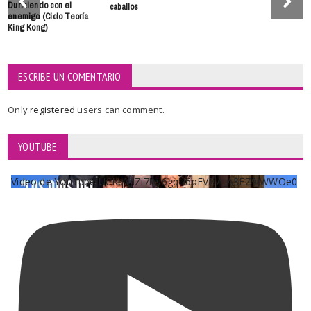
Durmiendo con el
caballos
enemigo (Ciclo Teoría
King Kong)
ESCRIBE UN COMENTARIO
Only
registered
users can comment.
YOUTUBE
Vídeo de YouTube UCKqYjiZi7lzy6gqU6pFVFiA_A3EZ9JWWOe0