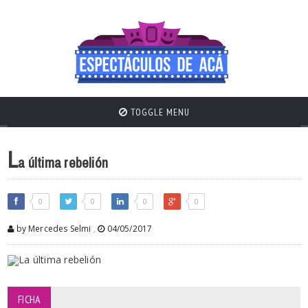
TOGGLE MENU
L
a última rebelión
0
0
0
0
by Mercedes Selmi
,
04/05/2017
FICHA