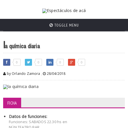
TOGGLE MENU
l
a química diaria
0
0
0
0
by Orlando Zamora
,
28/04/2018
FICHA
Datos de funciones:
Funciones: SABADOS 22.30 hs en
NÜN TEATRO BAR