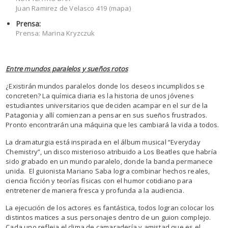
Juan Ramirez de Velasco 419 (mapa)
Prensa:
Prensa: Marina Kryzczuk
Entre mundos paralelos y sueños rotos
¿Existirán mundos paralelos donde los deseos incumplidos se
concreten? La química diaria es la historia de unos jóvenes
estudiantes universitarios que deciden acampar en el sur de la
Patagonia y allí comienzan a pensar en sus sueños frustrados.
Pronto encontrarán una máquina que les cambiará la vida a todos.
La dramaturgia está inspirada en el álbum musical “Everyday
Chemistry”, un disco misterioso atribuido a Los Beatles que habría
sido grabado en un mundo paralelo, donde la banda permanece
unida. El guionista Mariano Saba logra combinar hechos reales,
ciencia ficción y teorías físicas con el humor cotidiano para
entretener de manera fresca y profunda a la audiencia.
La ejecución de los actores es fantástica, todos logran colocar los
distintos matices a sus personajes dentro de un guion complejo.
Cada uno refleja el clima de camaradería y amistad que es el