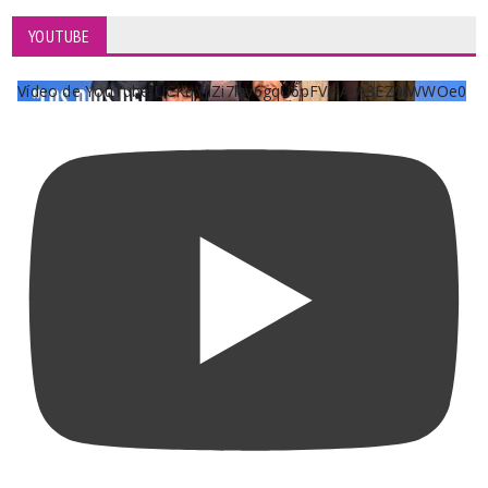
YOUTUBE
Vídeo de YouTube UCKqYjiZi7lzy6gqU6pFVFiA_A3EZ9JWWOe0