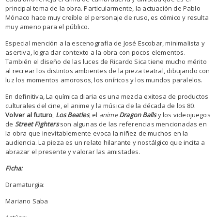
principal tema de la obra. Particularmente, la actuación de Pablo
Mónaco hace muy creíble el personaje de ruso, es cómico y resulta
muy ameno para el público.
Especial mención a la escenografía de José Escobar, minimalista y
asertiva, logra dar contexto a la obra con pocos elementos.
También el diseño de las luces de Ricardo Sica tiene mucho mérito
al recrear los distintos ambientes de la pieza teatral, dibujando con
luz los momentos amorosos, los oníricos y los mundos paralelos.
En definitiva, La química diaria es una mezcla exitosa de productos
culturales del cine, el anime y la música de la década de los 80.
Volver al futuro
,
Los Beatles
, el
anime
Dragon Balls
y los videojuegos
de
Street Fighters
son algunas de las referencias mencionadas en
la obra que inevitablemente evoca la niñez de muchos en la
audiencia. La pieza es un relato hilarante y nostálgico que incita a
abrazar el presente y valorar las amistades.
Ficha:
Dramaturgia:
Mariano Saba