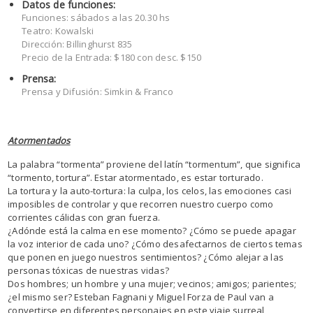
Datos de funciones:
Funciones: sábados a las 20.30 hs
Teatro: Kowalski
Dirección: Billinghurst 835
Precio de la Entrada: $180 con desc. $150
Prensa:
Prensa y Difusión: Simkin & Franco
Atormentados
La palabra “tormenta” proviene del latín “tormentum”, que significa
“tormento, tortura”. Estar atormentado, es estar torturado.
La tortura y la auto-tortura: la culpa, los celos, las emociones casi
imposibles de controlar y que recorren nuestro cuerpo como
corrientes cálidas con gran fuerza.
¿Adónde está la calma en ese momento? ¿Cómo se puede apagar
la voz interior de cada uno? ¿Cómo desafectarnos de ciertos temas
que ponen en juego nuestros sentimientos? ¿Cómo alejar a las
personas tóxicas de nuestras vidas?
Dos hombres; un hombre y una mujer; vecinos; amigos; parientes;
¿el mismo ser? Esteban Fagnani y Miguel Forza de Paul van a
convertirse en diferentes personajes en este viaje surreal,