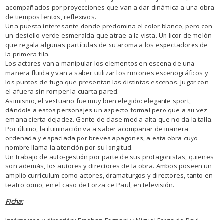
acompañados por proyecciones que van a dar dinámica a una obra
de tiempos lentos, reflexivos.
Una puesta interesante donde predomina el color blanco, pero con
un destello verde esmeralda que atrae a la vista. Un licor de melón
que regala algunas partículas de su aroma a los espectadores de
la primera fila.
Los actores van a manipular los elementos en escena de una
manera fluida y van a saber utilizar los rincones escenográficos y
los puntos de fuga que presentan las distintas escenas. Jugar con
el afuera sin romper la cuarta pared.
Asimismo, el vestuario fue muy bien elegido: elegante sport,
dándole a estos personajes un aspecto formal pero que a su vez
emana cierta dejadez. Gente de clase media alta que no da la talla.
Por último, la iluminación va a saber acompañar de manera
ordenada y espaciada por breves apagones, a esta obra cuyo
nombre llama la atención por su longitud.
Un trabajo de auto-gestión por parte de sus protagonistas, quienes
son además, los autores y directores de la obra. Ambos poseen un
amplio currículum como actores, dramaturgos y directores, tanto en
teatro como, en el caso de Forza de Paul, en televisión.
Ficha: