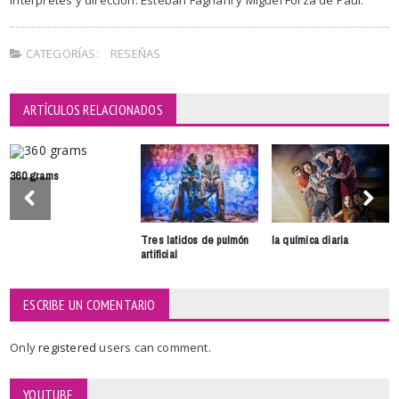
Intérpretes y dirección: Esteban Fagnani y Miguel Forza de Paul.
CATEGORÍAS:
RESEÑAS
ARTÍCULOS RELACIONADOS
360 grams
Tres latidos de pulmón
la química diaria
artificial
ESCRIBE UN COMENTARIO
Only
registered
users can comment.
YOUTUBE