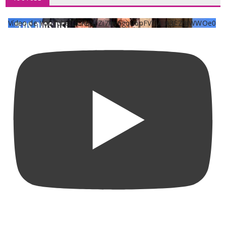
Vídeo de YouTube UCKqYjiZi7lzy6gqU6pFVFiA_A3EZ9JWWOe0