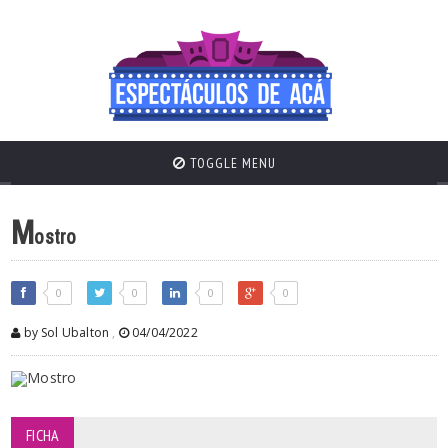
TOGGLE MENU
M
ostro
0
0
0
0
by Sol Ubalton
,
04/04/2022
FICHA