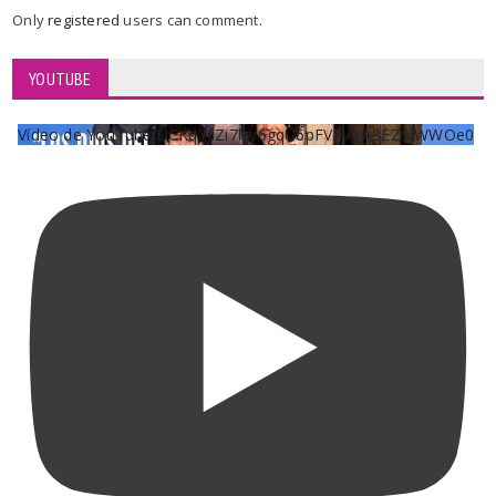
Only
registered
users can comment.
YOUTUBE
Vídeo de YouTube UCKqYjiZi7lzy6gqU6pFVFiA_A3EZ9JWWOe0