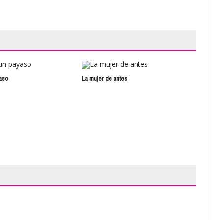
aso
La mujer de antes
Una