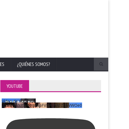
ES
¿QUIÉNES SOMOS?
YOUTUBE
Vídeo de YouTube
UCKqYjiZi7lzy6gqU6pFVFiA_A3EZ9JWWOe0