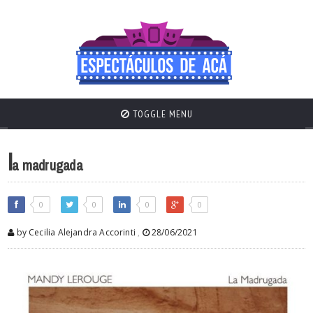
TOGGLE MENU
l
a madrugada
0
0
0
0
by Cecilia Alejandra Accorinti
,
28/06/2021