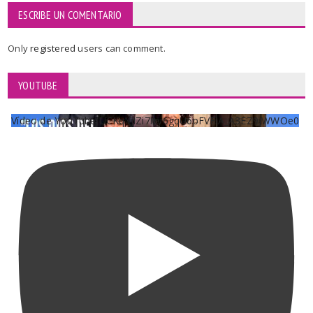
ESCRIBE UN COMENTARIO
Only
registered
users can comment.
YOUTUBE
Vídeo de YouTube UCKqYjiZi7lzy6gqU6pFVFiA_A3EZ9JWWOe0