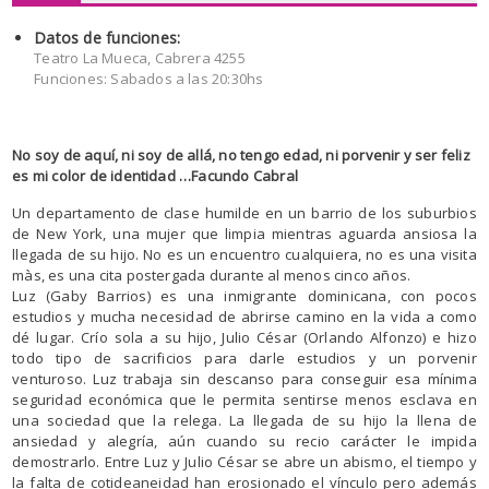
Datos de funciones:
Teatro La Mueca, Cabrera 4255
Funciones: Sabados a las 20:30hs
No soy de aquí, ni soy de allá,
no tengo edad, ni porvenir
y ser feliz
es mi color de identidad …Facundo Cabral
Un departamento de clase humilde en un barrio de los suburbios
de New York, una mujer que limpia mientras aguarda ansiosa la
llegada de su hijo. No es un encuentro cualquiera, no es una visita
màs, es una cita postergada durante al menos cinco años.
Luz (Gaby Barrios) es una inmigrante dominicana, con pocos
estudios y mucha necesidad de abrirse camino en la vida a como
dé lugar. Crío sola a su hijo, Julio César (Orlando Alfonzo) e hizo
todo tipo de sacrificios para darle estudios y un porvenir
venturoso. Luz trabaja sin descanso para conseguir esa mínima
seguridad económica que le permita sentirse menos esclava en
una sociedad que la relega. La llegada de su hijo la llena de
ansiedad y alegría, aún cuando su recio carácter le impida
demostrarlo. Entre Luz y Julio César se abre un abismo, el tiempo y
la falta de cotideaneidad han erosionado el vínculo pero además