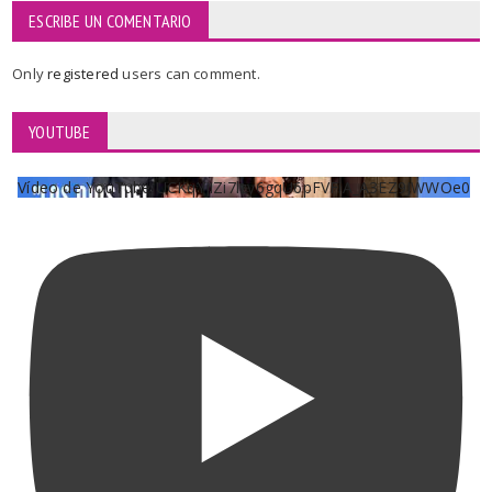
ESCRIBE UN COMENTARIO
Only
registered
users can comment.
YOUTUBE
Vídeo de YouTube UCKqYjiZi7lzy6gqU6pFVFiA_A3EZ9JWWOe0