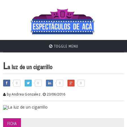
TOGGLE MENU
L
a luz de un cigarrillo
0
0
0
0
by Andrea Gonzalez
,
23/06/2016
FICHA