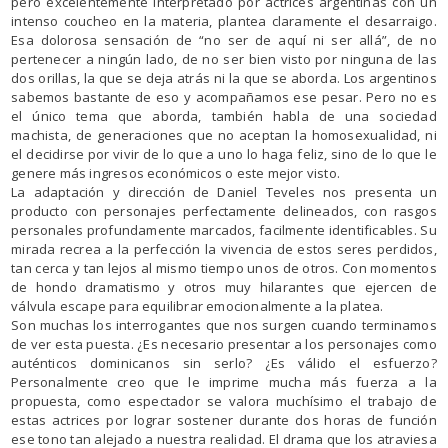
pero excelentemente interpretado por actrices argentinas con un
intenso coucheo en la materia, plantea claramente el desarraigo.
Esa dolorosa sensación de “no ser de aquí ni ser allá”, de no
pertenecer a ningún lado, de no ser bien visto por ninguna de las
dos orillas, la que se deja atrás ni la que se aborda. Los argentinos
sabemos bastante de eso y acompañamos ese pesar. Pero no es
el único tema que aborda, también habla de una sociedad
machista, de generaciones que no aceptan la homosexualidad, ni
el decidirse por vivir de lo que a uno lo haga feliz, sino de lo que le
genere más ingresos económicos o este mejor visto.
La adaptación y dirección de Daniel Teveles nos presenta un
producto con personajes perfectamente delineados, con rasgos
personales profundamente marcados, facilmente identificables. Su
mirada recrea a la perfección la vivencia de estos seres perdidos,
tan cerca y tan lejos al mismo tiempo unos de otros. Con momentos
de hondo dramatismo y otros muy hilarantes que ejercen de
válvula escape para equilibrar emocionalmente a la platea.
Son muchas los interrogantes que nos surgen cuando terminamos
de ver esta puesta. ¿Es necesario presentar a los personajes como
auténticos dominicanos sin serlo? ¿Es válido el esfuerzo?
Personalmente creo que le imprime mucha más fuerza a la
propuesta, como espectador se valora muchísimo el trabajo de
estas actrices por lograr sostener durante dos horas de función
ese tono tan alejado a nuestra realidad. El drama que los atraviesa