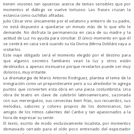
tienen visiones tan opuestas acerca de temas sensibles que por
momentos el diálogo se vuelve tortuoso. Las frases cruzan la
estancia como cuchillas afiladas.
Julio César vino únicamente por el velatorio y entierro de su padre,
no está dispuesto a quedarse un minuto màs de lo que ello le
demande. No disfruta la permanencia en casa de su madre y la
actitud de Luz no ayuda para conciliar. El único momento en que él
se sentirá en casa será cuando su tía Divina (Mirna Doldán) vaya a
visitarlos.
Este viaje obligado será el momento elegido por el destino para
que algunos secretos familiares vean la luz y otros están
destinados a apenas insinuarse porque revelarlos puede ser muy
doloroso, muy irritante.
La dramaturgia de Marco Antonio Rodriguez, plantea el tema de la
inmigración como un preponderante pero a su alrededor le agrega
puntos que convierten esta obra en una pieza costumbrista. Una
obra de teatro en clave de culebrón latinoamericano, sazonada
con sus merenguitos, sus cervecitas bien frías, sus recuerdos, sus
melodías, sabores y colores propios de los dominicanos, tan
amigos de los ritmos calientes del Caribe y tan apasionados a la
hora de expresar su sentir.
El texto, escrito de modo exclusivamente localista, por momentos
demasiado cerrado para el oído poco entrenado del espectador