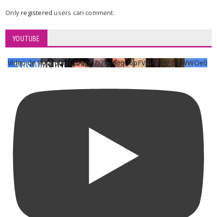
Only
registered
users can comment.
YOUTUBE
Vídeo de YouTube UCKqYjiZi7lzy6gqU6pFVFiA_A3EZ9JWWOe0