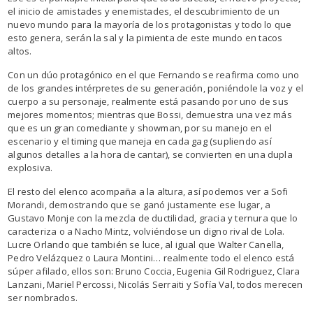
el inicio de amistades y enemistades, el descubrimiento de un
nuevo mundo para la mayoría de los protagonistas y todo lo que
esto genera, serán la sal y la pimienta de este mundo en tacos
altos.
Con un dúo protagónico en el que Fernando se reafirma como uno
de los grandes intérpretes de su generación, poniéndole la voz y el
cuerpo a su personaje, realmente está pasando por uno de sus
mejores momentos; mientras que Bossi, demuestra una vez más
que es un gran comediante y showman, por su manejo en el
escenario y el timing que maneja en cada gag (supliendo así
algunos detalles a la hora de cantar), se convierten en una dupla
explosiva.
El resto del elenco acompaña a la altura, así podemos ver a Sofi
Morandi, demostrando que se ganó justamente ese lugar, a
Gustavo Monje con la mezcla de ductilidad, gracia y ternura que lo
caracteriza o a Nacho Mintz, volviéndose un digno rival de Lola.
Lucre Orlando que también se luce, al igual que Walter Canella,
Pedro Velázquez o Laura Montini… realmente todo el elenco está
súper afilado, ellos son: Bruno Coccia, Eugenia Gil Rodriguez, Clara
Lanzani, Mariel Percossi, Nicolás Serraiti y Sofía Val, todos merecen
ser nombrados.