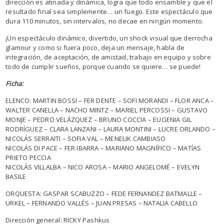
dirección es atinada y dinámica, logra que todo ensamble y que el
resultado final sea simplemente… un fuego. Este espectáculo que
dura 110 minutos, sin intervalos, no decae en ningún momento.
¡Un espectáculo dinámico, divertido, un shock visual que derrocha
glamour y como si fuera poco, deja un mensaje, habla de
integración, de aceptación, de amistad, trabajo en equipo y sobre
todo de cumplir sueños, porque cuando se quiere… se puede!
Ficha:
ELENCO: MARTIN BOSSI – FER DENTE – SOFI MORANDI – FLOR ANCA –
WALTER CANELLA – NACHO MINTZ – MARIEL PERCOSSI – GUSTAVO
MONJE – PEDRO VELÁZQUEZ – BRUNO COCCIA – EUGENIA GIL
RODRÍGUEZ – CLARA LANZANI – LAURA MONTINI – LUCRE ORLANDO –
NICOLÁS SERRAITI – SOFIA VAL – MENELIK CAMBIASO
NICOLÁS DI PACE – FER IBARRA – MARIANO MAGNÍFICO – MATÍAS
PRIETO PECCIA
NICOLÁS VILLALBA – NICO AROSA – MARIO ANGELOMÉ – EVELYN
BASILE
ORQUESTA: GASPAR SCABUZZO – FEDE FERNANDEZ BATMALLE –
URKEL – FERNANDO VALLÉS – JUAN PRESAS – NATALIA CABELLO
Dirección general: RICKY Pashkus