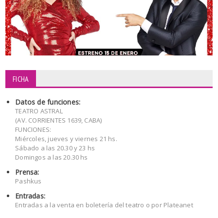
FICHA
Datos de funciones:
TEATRO ASTRAL
(AV. CORRIENTES 1639, CABA)
FUNCIONES:
Miércoles, jueves y viernes 21 hs.
Sábado a las 20.30 y 23 hs
Domingos a las 20.30 hs
Prensa:
Pashkus
Entradas:
Entradas a la venta en boletería del teatro o por Plateanet