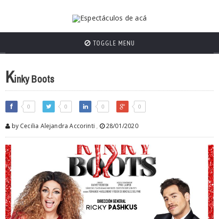
TOGGLE MENU
K
inky Boots
0
0
0
0
by Cecilia Alejandra Accorinti
,
28/01/2020