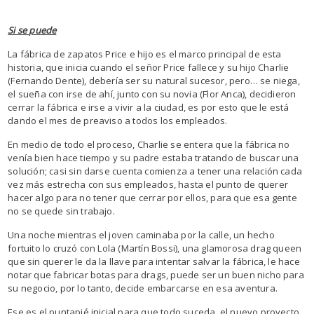
Si se puede
La fábrica de zapatos Price e hijo es el marco principal de esta
historia, que inicia cuando el señor Price fallece y su hijo Charlie
(Fernando Dente), debería ser su natural sucesor, pero… se niega,
el sueña con irse de ahí, junto con su novia (Flor Anca), decidieron
cerrar la fábrica e irse a vivir a la ciudad, es por esto que le está
dando el mes de preaviso a todos los empleados.
En medio de todo el proceso, Charlie se entera que la fábrica no
venía bien hace tiempo y su padre estaba tratando de buscar una
solución; casi sin darse cuenta comienza a tener una relación cada
vez más estrecha con sus empleados, hasta el punto de querer
hacer algo para no tener que cerrar por ellos, para que esa gente
no se quede sin trabajo.
Una noche mientras el joven caminaba por la calle, un hecho
fortuito lo cruzó con Lola (Martín Bossi), una glamorosa drag queen
que sin querer le da la llave para intentar salvar la fábrica, le hace
notar que fabricar botas para drags, puede ser un buen nicho para
su negocio, por lo tanto, decide embarcarse en esa aventura.
Ese es el puntapié inicial para que todo suceda, el nuevo proyecto,