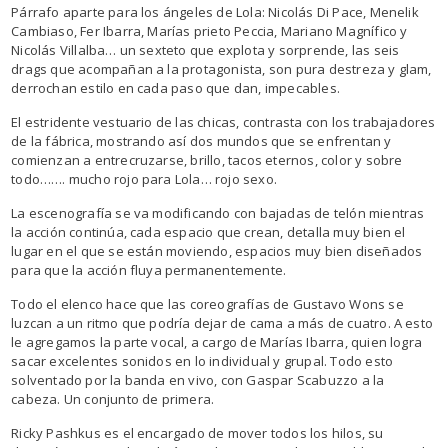
Párrafo aparte para los ángeles de Lola: Nicolás Di Pace, Menelik
Cambiaso, Fer Ibarra, Marías prieto Peccia, Mariano Magnífico y
Nicolás Villalba… un sexteto que explota y sorprende, las seis
drags que acompañan a la protagonista, son pura destreza y glam,
derrochan estilo en cada paso que dan, impecables.
El estridente vestuario de las chicas, contrasta con los trabajadores
de la fábrica, mostrando así dos mundos que se enfrentan y
comienzan a entrecruzarse, brillo, tacos eternos, color y sobre
todo……. mucho rojo para Lola… rojo sexo.
La escenografía se va modificando con bajadas de telón mientras
la acción continúa, cada espacio que crean, detalla muy bien el
lugar en el que se están moviendo, espacios muy bien diseñados
para que la acción fluya permanentemente.
Todo el elenco hace que las coreografías de Gustavo Wons se
luzcan a un ritmo que podría dejar de cama a más de cuatro. A esto
le agregamos la parte vocal, a cargo de Marías Ibarra, quien logra
sacar excelentes sonidos en lo individual y grupal. Todo esto
solventado por la banda en vivo, con Gaspar Scabuzzo a la
cabeza. Un conjunto de primera.
Ricky Pashkus es el encargado de mover todos los hilos, su