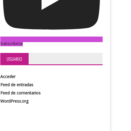
Subscribirse
ango italiano
Un concierto sin fronteras. Gerónimo Rau
USUARIO
Acceder
Feed de entradas
Feed de comentarios
WordPress.org