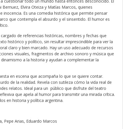
a a cuestionar todo un mundo hasta entonces desconocido. El
ni Bernuez, Elvira Oteiza y Matías Marcos, quienes
e inocencia. Es una comedia histórica que permite pensar
arco que contempla el absurdo y el sinsentido. El humor es
tico.
tá cargado de referencias históricas, nombres y fechas que
o histórico y político, sin resultar imprescindible para ver la
mporal claro y bien marcado. Hay un uso adecuado de recursos
cciones visuales, fragmentos de archivo sonoro y música que
o dinamismo a la historia y ayudan a complementar la
uesta en escena que acompaña lo que se quiere contar.
urdo de la realidad. Revela con sutileza cómo la vida real de
ndes relatos. Ideal para un público que disfrute del teatro
eflexiva que apela al humor para transmitir una mirada crítica.
 en historia y política argentina.
za, Pepe Arias, Eduardo Marcos