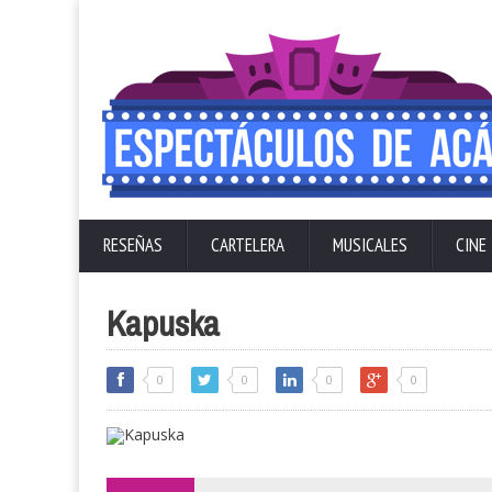
RESEÑAS
CARTELERA
MUSICALES
CINE
Kapuska
0
0
0
0