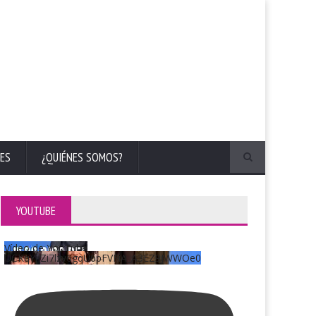
ES
¿QUIÉNES SOMOS?
YOUTUBE
Vídeo de YouTube
UCKqYjiZi7lzy6gqU6pFVFiA_A3EZ9JWWOe0