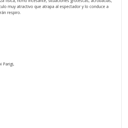
za física, ritmo incesante, situaciones grotescas, acrobacias,
ulo muy atractivo que atrapa al espectador y lo conduce a
rán respiro.
 Parigi,