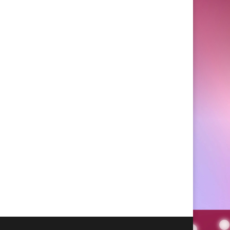
Yatencontraré
decían Manuel