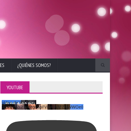
ES
¿QUIÉNES SOMOS?
YOUTUBE
Vídeo de YouTube
UCKqYjiZi7lzy6gqU6pFVFiA_A3EZ9JWWOe0