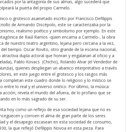
arcados por la antagonía de sus almas, algo sucederá que
golpeará la puerta del propio Carmelo.
ico o grotesco asainetado escrito por Francisco Defilippis
riollo de Armando Discépolo, este se caracterizaba por la
ionismo, realismo poético y simbolismo por ejemplo. En este
protagónica de Raúl Ramos -quien encarna a Carmelo-, la obra
a de nuestro teatro argentino, lejana pero cercana a la vez,
del tiempo. Oscar Rovito, otro grande de la escena nacional,
atractiva dupla actoral que honran y engalanan al oficio y a
 Pelada), Pablo Kovacs (Chicho), Rolando Alvar (el Vendedor de
(Nunzia), quienes despliegan un abanico interpretativo a través
lores, en este juego entre el grotesco y los rasgos más
ca completan este cuadro donde lo religioso y lo místico se
o entre lo real y el universo onírico. Por último, la música
 acción, revela el mundo del afuera, de lo profano que se
rando en lo más sagrado de su ser.
nta hoy como un reflejo de esa sociedad lejana que no es
 enceguecen y corroen el alma de gran parte de los seres
osidad y el desapego escasean en esta sociedad de consumo,
, la que reflejó Defilippis Novoa en esta pieza. Para