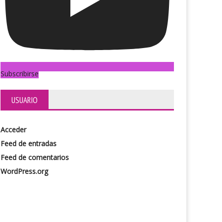
Subscribirse
USUARIO
Acceder
Feed de entradas
A partir de ahora
ién vimos al hombre llegar a la luna
Feed de comentarios
WordPress.org