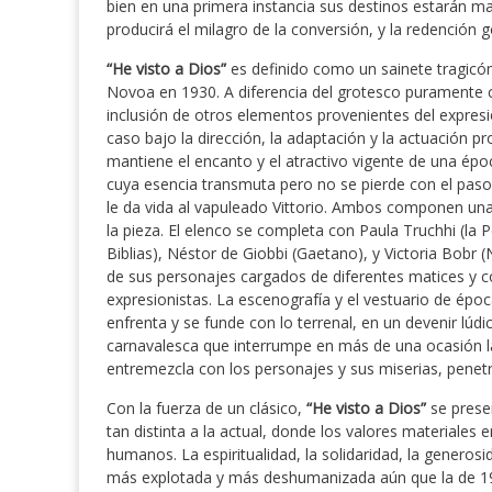
bien en una primera instancia sus destinos estarán m
producirá el milagro de la conversión, y la redención 
“He visto a Dios”
es definido como un sainete tragicóm
Novoa en 1930. A diferencia del grotesco puramente c
inclusión de otros elementos provenientes del expres
caso bajo la dirección, la adaptación y la actuación 
mantiene el encanto y el atractivo vigente de una époc
cuya esencia transmuta pero no se pierde con el paso 
le da vida al vapuleado Vittorio. Ambos componen una 
la pieza. El elenco se completa con Paula Truchhi (la
Biblias), Néstor de Giobbi (Gaetano), y Victoria Bobr 
de sus personajes cargados de diferentes matices y co
expresionistas. La escenografía y el vestuario de épo
enfrenta y se funde con lo terrenal, en un devenir lúdic
carnavalesca que interrumpe en más de una ocasión la
entremezcla con los personajes y sus miserias, penet
Con la fuerza de un clásico,
“He visto a Dios”
se prese
tan distinta a la actual, donde los valores materiales
humanos. La espiritualidad, la solidaridad, la gener
más explotada y más deshumanizada aún que la de 1930