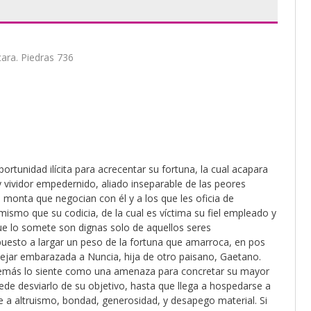
cara. Piedras 736
rtunidad ilícita para acrecentar su fortuna, la cual acapara
y vividor empedernido, aliado inseparable de las peores
 monta que negocian con él y a los que les oficia de
o mismo que su codicia, de la cual es víctima su fiel empleado y
 que lo somete son dignas solo de aquellos seres
esto a largar un peso de la fortuna que amarroca, en pos
 dejar embarazada a Nuncia, hija de otro paisano, Gaetano.
 demás lo siente como una amenaza para concretar su mayor
de desviarlo de su objetivo, hasta que llega a hospedarse a
he a altruismo, bondad, generosidad, y desapego material. Si