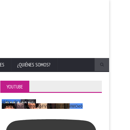
ES
¿QUIÉNES SOMOS?
YOUTUBE
Vídeo de YouTube
UCKqYjiZi7lzy6gqU6pFVFiA_A3EZ9JWWOe0