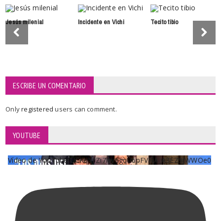
Jesús milenial
Incidente en Vichi
Tecito tibio
ESCRIBE UN COMENTARIO
Only
registered
users can comment.
YOUTUBE
Vídeo de YouTube UCKqYjiZi7lzy6gqU6pFVFiA_A3EZ9JWWOe0