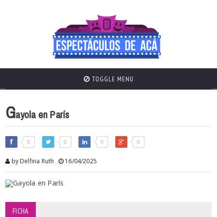
TOGGLE MENU
G
ayola en París
0
0
0
0
by Delfina Ruth
,
16/04/2025
FICHA