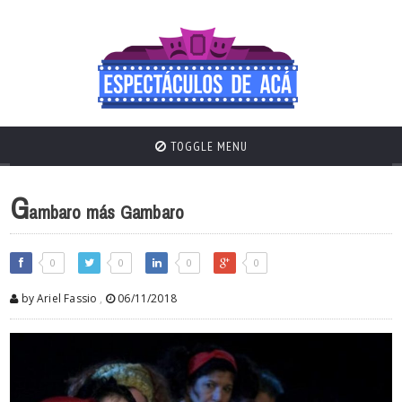
TOGGLE MENU
G
ambaro más Gambaro
0
0
0
0
by Ariel Fassio
,
06/11/2018