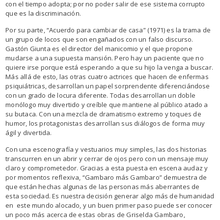
con el tiempo adopta; por no poder salir de ese sistema corrupto
que es la discriminación.
Por su parte, “Acuerdo para cambiar de casa” (1971) es la trama de
un grupo de locos que son engañados con un falso discurso.
Gastón Giunta es el director del manicomio y el que propone
mudarse a una supuesta mansión. Pero hay un paciente que no
quiere irse porque está esperando a que su hijo la venga a buscar.
Más allá de esto, las otras cuatro actrices que hacen de enfermas
psiquiátricas, desarrollan un papel sorprendente diferenciándose
con un grado de locura diferente. Todas desarrollan un doble
monólogo muy divertido y creíble que mantiene al público atado a
su butaca. Con una mezcla de dramatismo extremo y toques de
humor, los protagonistas desarrollan sus diálogos de forma muy
ágil y divertida.
Con una escenografía y vestuarios muy simples, las dos historias
transcurren en un abrir y cerrar de ojos pero con un mensaje muy
claro y comprometedor. Gracias a esta puesta en escena audaz y
por momentos reflexiva, “Gambaro más Gambaro” demuestra de
que están hechas algunas de las personas más aberrantes de
esta sociedad. Es nuestra decisión generar algo más de humanidad
en este mundo alocado, y un buen primer paso puede ser conocer
un poco más acerca de estas obras de Griselda Gambaro,