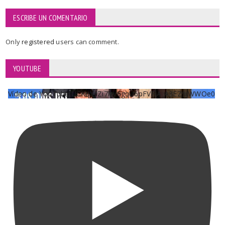
ESCRIBE UN COMENTARIO
Only
registered
users can comment.
YOUTUBE
Vídeo de YouTube UCKqYjiZi7lzy6gqU6pFVFiA_A3EZ9JWWOe0