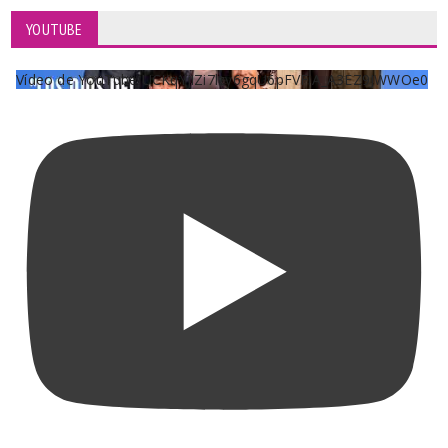
YOUTUBE
Vídeo de YouTube UCKqYjiZi7lzy6gqU6pFVFiA_A3EZ9JWWOe0