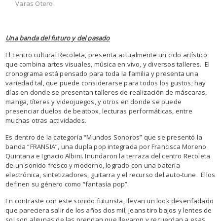
Varas Otero
Una banda del futuro y del pasado
El centro cultural Recoleta, presenta actualmente un ciclo artístico
que combina artes visuales, música en vivo, y diversos talleres. El
cronograma está pensado para toda la familia y presenta una
variedad tal, que puede considerarse para todos los gustos; hay
días en donde se presentan talleres de realización de máscaras,
manga, títeres y videojuegos, y otros en donde se puede
presenciar duelos de beatbox, lecturas performáticas, entre
muchas otras actividades.
Es dentro de la categoría “Mundos Sonoros” que se presentó la
banda “FRANSIA”, una dupla pop integrada por Francisca Moreno
Quintana e Ignacio Albini. Inundaron la terraza del centro Recoleta
de un sonido fresco y moderno, logrado con una batería
electrónica, sintetizadores, guitarra y el recurso del auto-tune. Ellos
definen su género como “fantasía pop”.
En contraste con este sonido futurista, llevan un look desenfadado
que pareciera salir de los años dos mil; jeans tiro bajos y lentes de
sol son algunas de las prendan que llevaron y recuerdan a esas