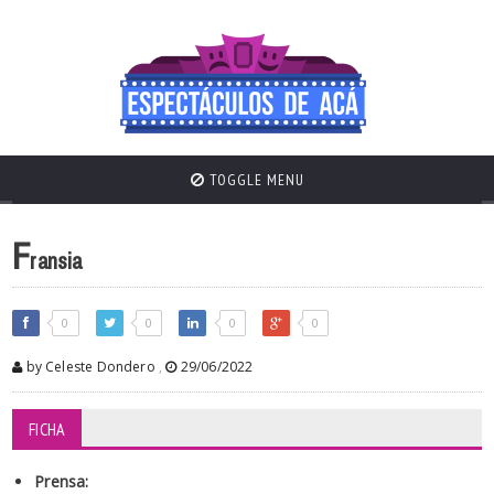
TOGGLE MENU
F
ransia
0
0
0
0
by Celeste Dondero
,
29/06/2022
FICHA
Prensa: