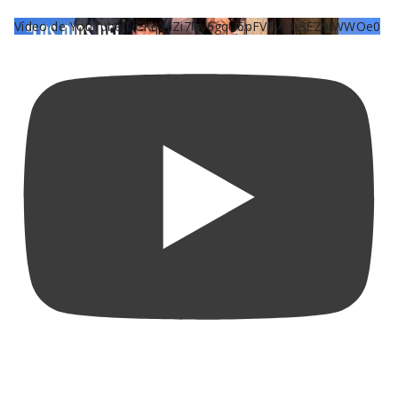
Vídeo de YouTube UCKqYjiZi7lzy6gqU6pFVFiA_A3EZ9JWWOe0