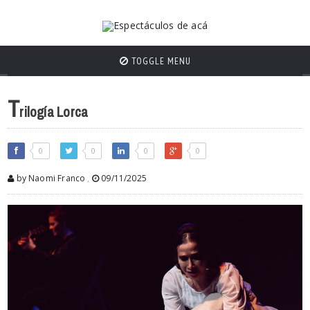
TOGGLE MENU
T
rilogía Lorca
0
0
0
0
by Naomi Franco
,
09/11/2025