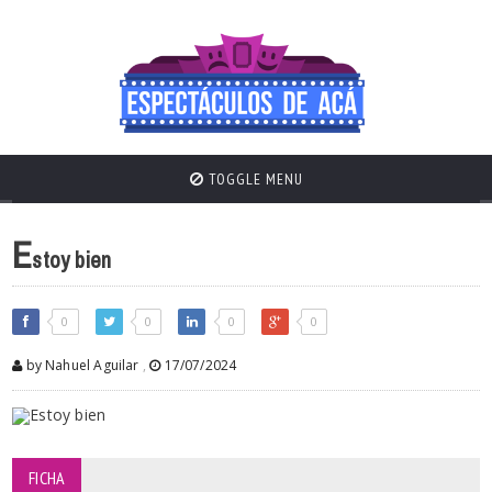
TOGGLE MENU
E
stoy bien
0
0
0
0
by Nahuel Aguilar
,
17/07/2024
FICHA