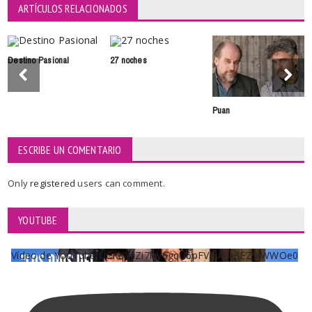
ARTÍCULOS RELACIONADOS
Destino Pasional
27 noches
Puan
ESCRIBE UN COMENTARIO
Only
registered
users can comment.
YOUTUBE
Vídeo de YouTube UCKqYjiZi7lzy6gqU6pFVFiA_A3EZ9JWWOe0