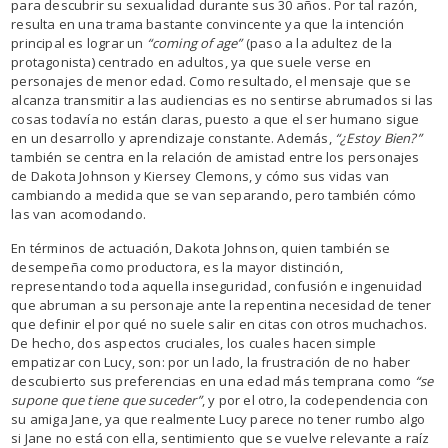
para descubrir su sexualidad durante sus 30 años. Por tal razón,
resulta en una trama bastante convincente ya que la intención
principal es lograr un
“coming of age”
(paso a la adultez de la
protagonista) centrado en adultos, ya que suele verse en
personajes de menor edad. Como resultado, el mensaje que se
alcanza transmitir a las audiencias es no sentirse abrumados si las
cosas todavía no están claras, puesto a que el ser humano sigue
en un desarrollo y aprendizaje constante. Además,
“¿Estoy Bien?”
también se centra en la relación de amistad entre los personajes
de Dakota Johnson y Kiersey Clemons, y cómo sus vidas van
cambiando a medida que se van separando, pero también cómo
las van acomodando.
En términos de actuación, Dakota Johnson, quien también se
desempeña como productora, es la mayor distinción,
representando toda aquella inseguridad, confusión e ingenuidad
que abruman a su personaje ante la repentina necesidad de tener
que definir el por qué no suele salir en citas con otros muchachos.
De hecho, dos aspectos cruciales, los cuales hacen simple
empatizar con Lucy, son: por un lado, la frustración de no haber
descubierto sus preferencias en una edad más temprana como
“se
supone que tiene que suceder”
, y por el otro, la codependencia con
su amiga Jane, ya que realmente Lucy parece no tener rumbo algo
si Jane no está con ella, sentimiento que se vuelve relevante a raíz