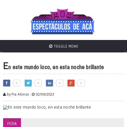
TOGGLE MENU
E
n este mundo loco, en esta noche brillante
0
0
0
0
by Pia Alonso
,
02/06/2023
FICHA