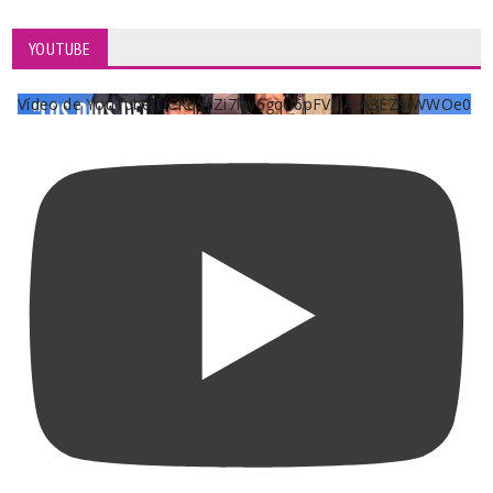
YOUTUBE
Vídeo de YouTube UCKqYjiZi7lzy6gqU6pFVFiA_A3EZ9JWWOe0