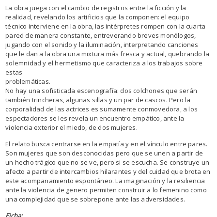
La obra juega con el cambio de registros entre la ficción y la
realidad, revelando los artificios que la componen: el equipo
técnico interviene en la obra, las intérpretes rompen con la cuarta
pared de manera constante, entreverando breves monólogos,
jugando con el sonido y la iluminación, interpretando canciones
que le dan a la obra una mixtura más fresca y actual, quebrando la
solemnidad y el hermetismo que
caracteriza a los trabajos sobre
estas
problemáticas.
No hay una sofisticada escenografía: dos colchones que serán
también trincheras, algunas sillas y un par de cascos. Pero la
corporalidad de las actrices es sumamente conmovedora, a los
espectadores se les revela un encuentro empático, ante la
violencia exterior el miedo, de dos mujeres.
El relato busca centrarse en la empatía y en el vínculo entre pares.
Son mujeres que son desconocidas pero que se unen a partir de
un hecho trágico que no se ve, pero si se escucha. Se construye un
afecto a partir de intercambios hilarantes y del cuidad que brota en
este acompañamiento espontáneo. La imaginación y la resiliencia
ante la violencia de genero permiten construir a lo femenino como
una complejidad que se sobrepone ante las adversidades.
Ficha: