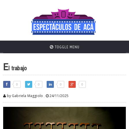
TOGGLE MENU
E
l trabajo
0
0
0
0
by Gabriela Maggiolo
,
24/11/2025