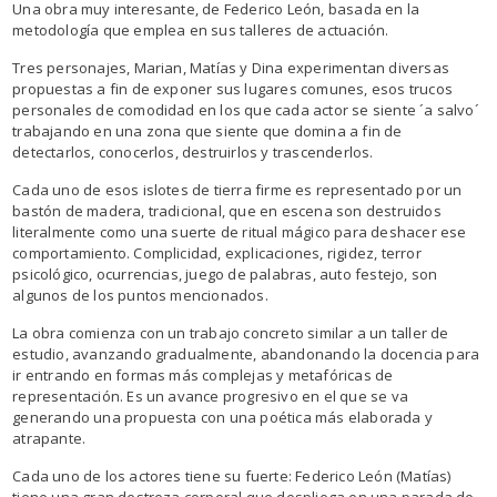
Una obra muy interesante, de Federico León, basada en la
metodología que emplea en sus talleres de actuación.
Tres personajes, Marian, Matías y Dina experimentan diversas
propuestas a fin de exponer sus lugares comunes, esos trucos
personales de comodidad en los que cada actor se siente ´a salvo´
trabajando en una zona que siente que domina a fin de
detectarlos, conocerlos, destruirlos y trascenderlos.
Cada uno de esos islotes de tierra firme es representado por un
bastón de madera, tradicional, que en escena son destruidos
literalmente como una suerte de ritual mágico para deshacer ese
comportamiento. Complicidad, explicaciones, rigidez, terror
psicológico, ocurrencias, juego de palabras, auto festejo, son
algunos de los puntos mencionados.
La obra comienza con un trabajo concreto similar a un taller de
estudio, avanzando gradualmente, abandonando la docencia para
ir entrando en formas más complejas y metafóricas de
representación. Es un avance progresivo en el que se va
generando una propuesta con una poética más elaborada y
atrapante.
Cada uno de los actores tiene su fuerte: Federico León (Matías)
tiene una gran destreza corporal que despliega en una parada de