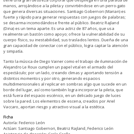
manos, arrojándose a la pileta y convirtiéndose en un perro-gato
que genera diversas situaciones. Santiago Gobernori (Marian) es
fuerte y rápido para generar respuestas con juegos de palabras;
se desarma incomodándose frente al público. Beatriz Rajland
(Dina) es un tema aparte. Es una actriz de 87 años, que usa
realmente un bastón como apoyo; ofrece la vulnerabilidad de su
cuerpo físico, su inestabilidad, sus traslados lentos. Dueña de una
gran capacidad de conectar con el público, logra captar la atención
y simpatía.
Tanto la música de Diego Vainer como el trabajo de iluminación de
Alejandro Le Roux cumplen un papel vital en el armado del
espectáculo; por un lado, creando climas y aportando tensión a
distintos momentos y por otro, generando espacios
multidimensionales al replicar en sombras algo que sucede en un
borde del lugar, así como también logra incorporar la pileta, que
está fuera del espacio escénico, en un delicado juego de luces
sobre la pared. Los elementos de escena, creados por Ariel
Vaccaro, aportan riesgo y atractivo visual a la estética.
Ficha
Autoría: Federico León
Actúan: Santiago Gobernori, Beatriz Rajland, Federico León
Asistencia de dirección: Carla Grella