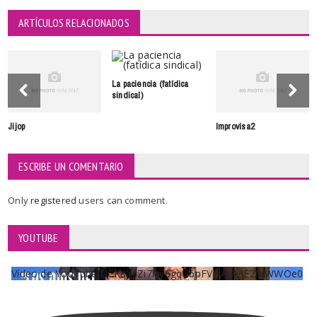
ARTÍCULOS RELACIONADOS
La paciencia (fatídica
sindical)
Jijop
Improvisa2
ESCRIBE UN COMENTARIO
Only
registered
users can comment.
YOUTUBE
Vídeo de YouTube UCKqYjiZi7lzy6gqU6pFVFiA_A3EZ9JWWOe0