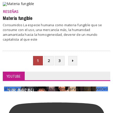
RESEÑAS
Materia fungible
Consumidos La especie humana como materia fungible que se
consume con el uso, una mercancía más, la humanidad
amamantada hacia la homogeneidad, devenir de un mundo
capitalista al que este
1
2
3
YOUTUBE
Vídeo de YouTube UCKqYjiZi7lzy6gqU6pFVFiA_A3EZ9JWWOe0