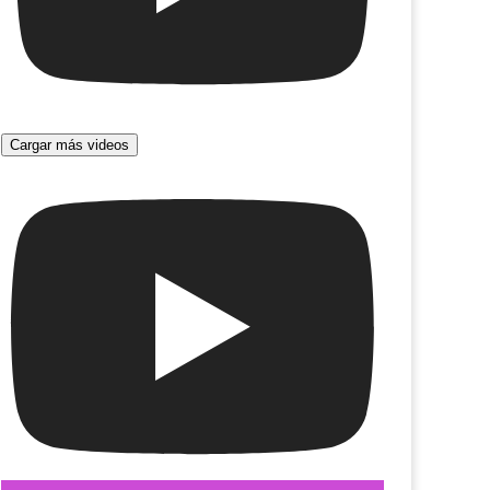
Cargar más videos
 un feliz encuentro
Lulú una tragedia monstruo