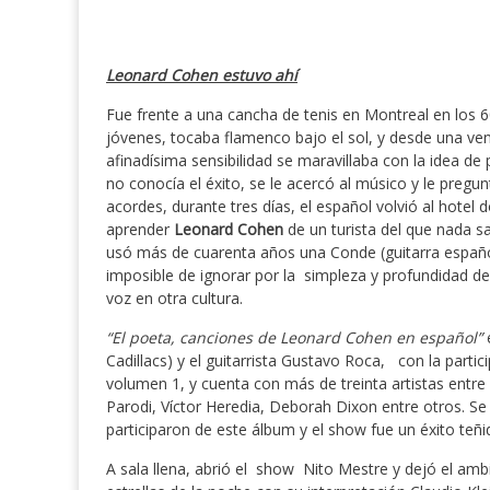
Leonard Cohen estuvo ahí
Fue frente a una cancha de tenis en Montreal en los 6
jóvenes, tocaba flamenco bajo el sol, y desde una ve
afinadísima sensibilidad se maravillaba con la idea d
no conocía el éxito, se le acercó al músico y le pregun
acordes, durante tres días, el español volvió al hotel 
aprender
Leonard Cohen
de un turista del que nada sa
usó más de cuarenta años una Conde (guitarra españo
imposible de ignorar por la simpleza y profundidad d
voz en otra cultura.
“El poeta, canciones de Leonard Cohen en español”
Cadillacs) y el guitarrista Gustavo Roca, con la parti
volumen 1, y cuenta con más de treinta artistas entre 
Parodi, Víctor Heredia, Deborah Dixon entre otros. Se
participaron de este álbum y el show fue un éxito teñid
A sala llena, abrió el show Nito Mestre y dejó el ambie