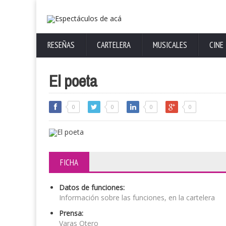
RESEÑAS
CARTELERA
MUSICALES
CINE
El poeta
0
0
0
0
FICHA
Datos de funciones:
Información sobre las funciones, en la cartelera
Prensa:
Varas Otero