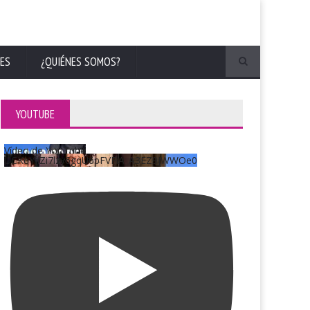
ES
¿QUIÉNES SOMOS?
YOUTUBE
Vídeo de YouTube
UCKqYjiZi7lzy6gqU6pFVFiA_A3EZ9JWWOe0