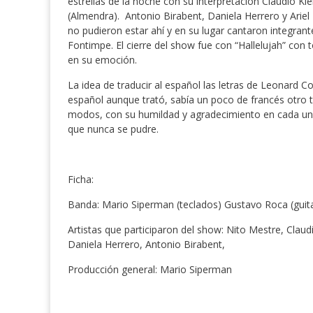
estrellas de la noche con su interpretación Claudio Kl
(Almendra). Antonio Birabent, Daniela Herrero y Ariel
no pudieron estar ahí y en su lugar cantaron integran
Fontimpe. El cierre del show fue con “Hallelujah” con 
en su emoción.
La idea de traducir al español las letras de Leonard C
español aunque trató, sabía un poco de francés otro t
modos, con su humildad y agradecimiento en cada uno 
que nunca se pudre.
Ficha:
Banda: Mario Siperman (teclados) Gustavo Roca (guita
Artistas que participaron del show: Nito Mestre, Claudi
Daniela Herrero, Antonio Birabent,
Producción general: Mario Siperman