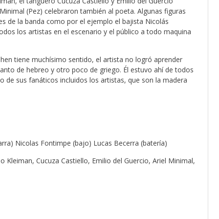
eiman, el tanguero Cucuza Castiello y Emilio del Guercio
 Minimal (Pez) celebraron también al poeta. Algunas figuras
tes de la banda como por el ejemplo el bajista Nicolás
todos los artistas en el escenario y el público a todo maquina
ohen tiene muchísimo sentido, el artista no logró aprender
anto de hebreo y otro poco de griego. Él estuvo ahí de todos
de sus fanáticos incluidos los artistas, que son la madera
rra) Nicolas Fontimpe (bajo) Lucas Becerra (batería)
o Kleiman, Cucuza Castiello, Emilio del Guercio, Ariel Minimal,