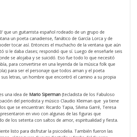
0’ que un guitarrista español rodeado de un grupo de
ntana un poeta canadiense, fanático de García Lorca y de
e poder tocar así. Entonces el muchacho de la ventana que aún
tó si le daba clases; respondió que sí. Luego de enseñarle seis
donde se alojaba y se suicidó. Eso fue todo lo que necesitó
bía, para convertirse en una leyenda de la música folk que
la) para ser el personaje que todos aman y el poeta
e sus letras, un hombre que encontró el camino a su propia
es una idea de
Mario Siperman
(tecladista de los Fabuloso
cipación del periodista y músico Claudio Kleiman que ya tiene
los que se encuentran: Ricardo Tapia, Silvina Garré, Teresa
 presentaron en vivo con algunas de las figuras que
o de los setenta con saltos de amor, espiritualidad y fiesta.
nte listo para disfrutar la psicodelia. También fueron las