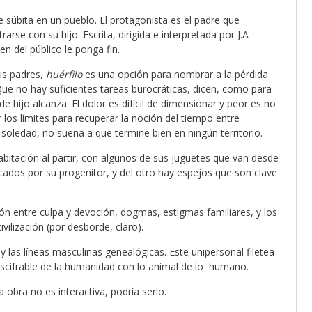
súbita en un pueblo. El protagonista es el padre que
rse con su hijo. Escrita, dirigida e interpretada por J.A
n del público le ponga fin.
us padres,
huérfilo
es una opción para nombrar a la pérdida
ue no hay suficientes tareas burocráticas, dicen, como para
 hijo alcanza. El dolor es difícil de dimensionar y peor es no
 los límites para recuperar la noción del tiempo entre
ledad, no suena a que termine bien en ningún territorio.
itación al partir, con algunos de sus juguetes que van desde
icados por su progenitor, y del otro hay espejos que son clave
ón entre culpa y devoción, dogmas, estigmas familiares, y los
vilización (por desborde, claro).
 y las líneas masculinas genealógicas. Este unipersonal filetea
scifrable de la humanidad con lo animal de lo humano.
 obra no es interactiva, podría serlo.