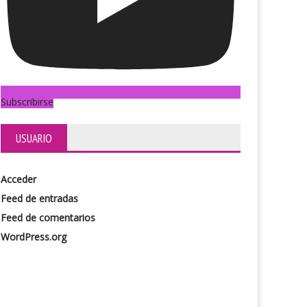
a que ladra a la luna
Claveles rojos
Subscribirse
USUARIO
Acceder
Feed de entradas
Feed de comentarios
WordPress.org