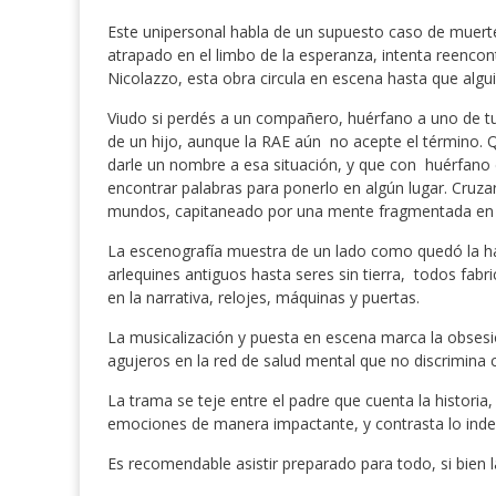
Este unipersonal habla de un supuesto caso de muerte 
atrapado en el limbo de la esperanza, intenta reencontra
Nicolazzo, esta obra circula en escena hasta que alguie
Viudo si perdés a un compañero, huérfano a uno de t
de un hijo, aunque la RAE aún no acepte el término. Q
darle un nombre a esa situación, y que con huérfano de
encontrar palabras para ponerlo en algún lugar. Cruzar
mundos, capitaneado por una mente fragmentada en so
La escenografía muestra de un lado como quedó la hab
arlequines antiguos hasta seres sin tierra, todos fabr
en la narrativa, relojes, máquinas y puertas.
La musicalización y puesta en escena marca la obsesi
agujeros en la red de salud mental que no discrimina ci
La trama se teje entre el padre que cuenta la historia,
emociones de manera impactante, y contrasta lo inde
Es recomendable asistir preparado para todo, si bien la