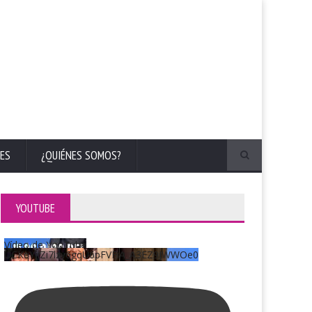
ES
¿QUIÉNES SOMOS?
YOUTUBE
Vídeo de YouTube
UCKqYjiZi7lzy6gqU6pFVFiA_A3EZ9JWWOe0