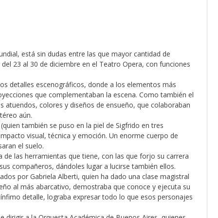
undial, está sin dudas entre las que mayor cantidad de
 del 23 al 30 de diciembre en el Teatro Opera, con funciones
los detalles escenográficos, donde a los elementos más
proyecciones que complementaban la escena. Como también el
es atuendos, colores y diseños de ensueño, que colaboraban
etéreo aún.
 (quien también se puso en la piel de Sigfrido en tres
, impacto visual, técnica y emoción. Un enorme cuerpo de
saran el suelo.
a de las herramientas que tiene, con las que forjo su carrera
n sus compañeros, dándoles lugar a lucirse también ellos.
tados por Gabriela Alberti, quien ha dado una clase magistral
eño al más abarcativo, demostraba que conoce y ejecuta su
ínfimo detalle, lograba expresar todo lo que esos personajes
de dirigir a la Orquesta Académica de Buenos Aires, quienes