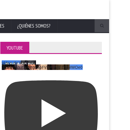
ES
¿QUIÉNES SOMOS?
YOUTUBE
Vídeo de YouTube
UCKqYjiZi7lzy6gqU6pFVFiA_A3EZ9JWWOe0