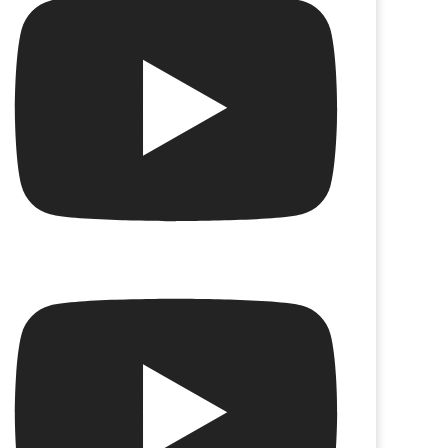
vecita
Yo elegí ser Evita