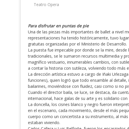
Teatro Opera
Para disfrutar en puntas de pie
Una de las piezas más importantes de ballet a nivel m
representaciones ha tenido históricamente, tuvo lugar
gratuitas organizadas por el Ministerio de Desarrollo.
La puesta fue impecable por donde se la mire, desde 
tradicionales, se le sumaron recursos multimedia y 
magnífico vestuario, innumerables cambios, con sutil
a contar la historia con sutileza, volviendo todo más 
La dirección artística estuvo a cargo de Iñaki Urlezaga
funciones), quien logró que todo ensamble al detalle
bailarines, moviéndose con fluidez, casi como si no pi
Cuando el director baila, se luce, se destaca, da cuent
internacional, hace galas de su arte y es solidario co
La doncella, los cisnes blanco y negro fueron interpre
en el escenario, cada movimiento, desde el más pequ
cuerpo como un concertista a su instrumento, al más 
estaban viviendo.
Carlos Calleja y Luis Belforte, fueron los encargados 