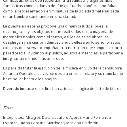
conflictivas, otras que recuerdan a la realidad y algunas más
fantásticas como la danza del fuego. Cuadros poéticos no faltan,
como la representación en miniatura de la soledad materializada
en un hombre caminando en una ciudad.
La puesta en escena propone una dinámica lúdica, pues la
escenografía y los objetos están realizados en su mayoría de
materiales nobles como el cartón, así las cajas se abren, se
despliegan y se cierran, demostrando belleza en lo sencillo. Estos
cambios de escena acompañan a la narración que rompe la cuarta
pared teatral invitando al público, adultos e infancias, a participar e
imaginar un mundo más amoroso.
Es para disfrutar la ejecución de la música en vivo de la cantautora
Amanda Querales, su voz se desliza entre el relato y su ritmo latino
hace bailar hasta a las abejas.
Divertido impacto en el final, un acto casi mágico del arte de títeres.
Ficha
Intérpretes: Milagros Duran, Lautaro Ayerdi, María Fernanda
Esparza, Diana Carolina Martínez y Mariana Calderón.