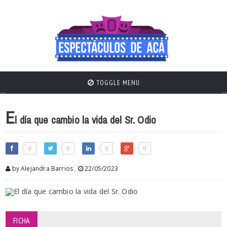
TOGGLE MENU
E
l día que cambio la vida del Sr. Odio
0
0
0
0
by Alejandra Barrios
,
22/05/2023
FICHA