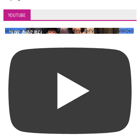
YOUTUBE
Vídeo de YouTube UCKqYjiZi7lzy6gqU6pFVFiA_A3EZ9JWWOe0