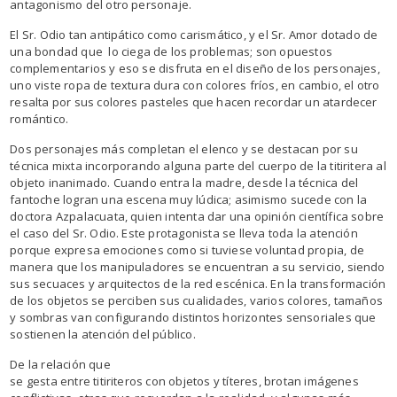
antagonismo del otro personaje.
El Sr. Odio tan antipático como carismático, y el Sr. Amor dotado de
una bondad que lo ciega de los problemas; son opuestos
complementarios y eso se disfruta en el diseño de los personajes,
uno viste ropa de textura dura con colores fríos, en cambio, el otro
resalta por sus colores pasteles que hacen recordar un atardecer
romántico.
Dos personajes más completan el elenco y se destacan por su
técnica mixta incorporando alguna parte del cuerpo de la titiritera al
objeto inanimado. Cuando entra la madre, desde la técnica del
fantoche logran una escena muy lúdica; asimismo sucede con la
doctora Azpalacuata, quien intenta dar una opinión científica sobre
el caso del Sr. Odio. Este protagonista se lleva toda la atención
porque expresa emociones como si tuviese voluntad propia, de
manera que los manipuladores se encuentran a su servicio, siendo
sus secuaces y arquitectos de la red escénica. En la transformación
de los objetos se perciben sus cualidades, varios colores, tamaños
y sombras van configurando distintos horizontes sensoriales que
sostienen la atención del público.
De la relación que
se gesta entre titiriteros con objetos y títeres, brotan imágenes