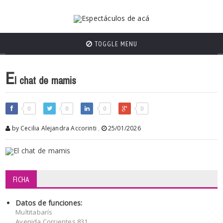
TOGGLE MENU
E
l chat de mamis
0
0
0
0
by Cecilia Alejandra Accorinti
,
25/01/2026
FICHA
Datos de funciones:
Multitabarís
Avenida Corrientes 831