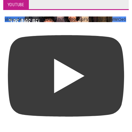
YOUTUBE
Vídeo de YouTube UCKqYjiZi7lzy6gqU6pFVFiA_A3EZ9JWWOe0