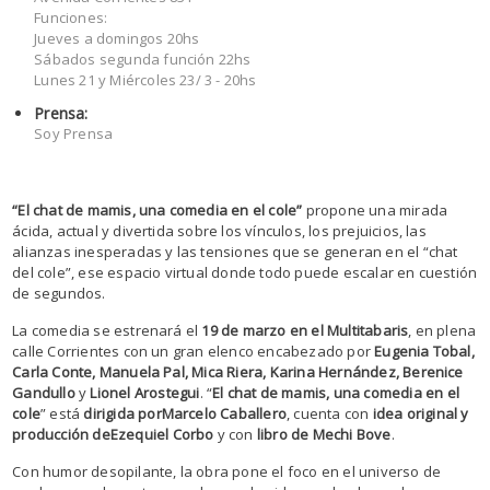
Funciones:
Jueves a domingos 20hs
Sábados segunda función 22hs
Lunes 21 y Miércoles 23/ 3 - 20hs
Prensa:
Soy Prensa
“El chat de mamis, una comedia en el cole”
propone una mirada
ácida, actual y divertida sobre los vínculos, los prejuicios, las
alianzas inesperadas y las tensiones que se generan en el “chat
del cole”, ese espacio virtual donde todo puede escalar en cuestión
de segundos.
La comedia se estrenará el
19 de marzo en el Multitabaris
, en plena
calle Corrientes con un gran elenco encabezado por
Eugenia Tobal,
Carla Conte, Manuela Pal, Mica Riera, Karina Hernández, Berenice
Gandullo
y
Lionel Arostegui
. “
El chat de mamis, una comedia en el
cole
” está
dirigida por
Marcelo Caballero
, cuenta con
idea original y
producción de
Ezequiel Corbo
y con
libro de Mechi Bove
.
Con humor desopilante, la obra pone el foco en el universo de