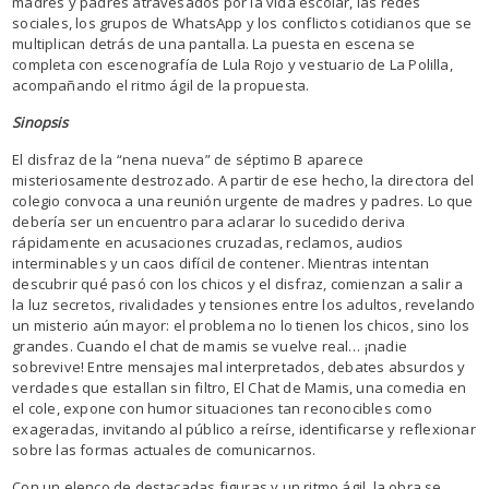
madres y padres atravesados por la vida escolar, las redes
sociales, los grupos de WhatsApp y los conflictos cotidianos que se
multiplican detrás de una pantalla. La puesta en escena se
completa con escenografía de Lula Rojo y vestuario de La Polilla,
acompañando el ritmo ágil de la propuesta.
Sinopsis
El disfraz de la “nena nueva” de séptimo B aparece
misteriosamente destrozado. A partir de ese hecho, la directora del
colegio convoca a una reunión urgente de madres y padres. Lo que
debería ser un encuentro para aclarar lo sucedido deriva
rápidamente en acusaciones cruzadas, reclamos, audios
interminables y un caos difícil de contener. Mientras intentan
descubrir qué pasó con los chicos y el disfraz, comienzan a salir a
la luz secretos, rivalidades y tensiones entre los adultos, revelando
un misterio aún mayor: el problema no lo tienen los chicos, sino los
grandes. Cuando el chat de mamis se vuelve real… ¡nadie
sobrevive! Entre mensajes mal interpretados, debates absurdos y
verdades que estallan sin filtro, El Chat de Mamis, una comedia en
el cole, expone con humor situaciones tan reconocibles como
exageradas, invitando al público a reírse, identificarse y reflexionar
sobre las formas actuales de comunicarnos.
Con un elenco de destacadas figuras y un ritmo ágil, la obra se