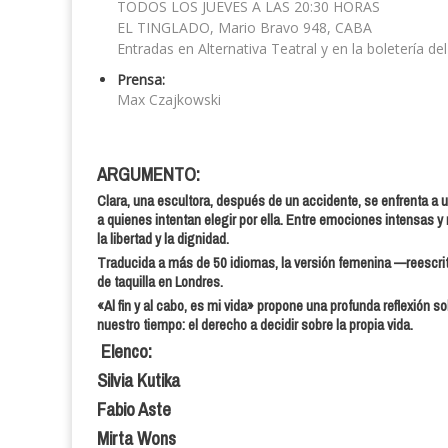
TODOS LOS JUEVES A LAS 20:30 HORAS
EL TINGLADO, Mario Bravo 948, CABA
Entradas en Alternativa Teatral y en la boletería del
Prensa:
Max Czajkowski
ARGUMENTO:
Clara, una escultora, después de un accidente, se enfrenta a un
a quienes intentan elegir por ella. Entre emociones intensas y 
la libertad y la dignidad.
Traducida a más de 50 idiomas, la versión femenina —reescrita 
de taquilla en Londres.
«Al fin y al cabo, es mi vida» propone una profunda reflexión
nuestro tiempo: el derecho a decidir sobre la propia vida.
Elenco:
Silvia Kutika
Fabio Aste
Mirta Wons