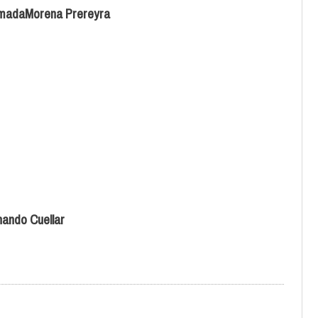
AlmadaMorena Prereyra
nando Cuellar