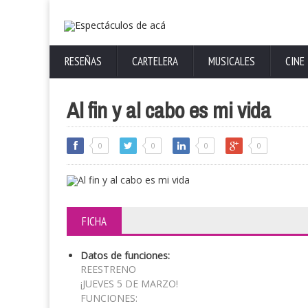
RESEÑAS
CARTELERA
MUSICALES
CINE
Al fin y al cabo es mi vida
0
0
0
0
FICHA
Datos de funciones:
REESTRENO
¡JUEVES 5 DE MARZO!
FUNCIONES: