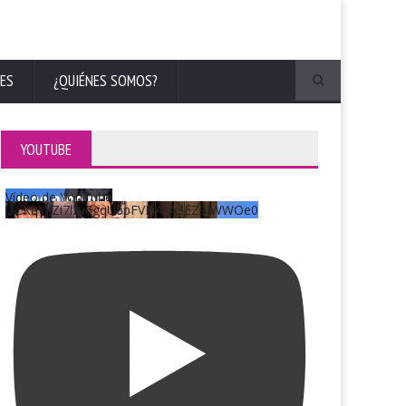
ES
¿QUIÉNES SOMOS?
YOUTUBE
Vídeo de YouTube
UCKqYjiZi7lzy6gqU6pFVFiA_A3EZ9JWWOe0