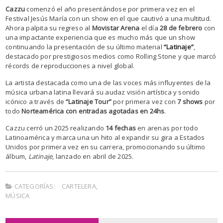
Cazzu
comenzó el año presentándose por primera vez en el
Festival Jesús María con un show en el que cautivó a una multitud.
Ahora palpita su regreso al
Movistar Arena
el día
28 de febrero
con
una impactante experiencia que es mucho más que un show
continuando la presentación de su último material
“Latinaje”
,
destacado por prestigiosos medios como Rolling Stone y que marcó
récords de reproducciones a nivel global.
La artista destacada como una de las voces más influyentes de la
música urbana latina llevará su audaz visión artística y sonido
icónico a través de
“Latinaje Tour”
por primera vez con
7 shows
por
todo
Norteamérica con entradas agotadas en 24hs
.
Cazzu cerró un 2025 realizando
14 fechas
en arenas por todo
Latinoamérica y marca una un hito al expandir su gira a Estados
Unidos por primera vez en su carrera, promocionando su último
álbum,
Latinaje
, lanzado en abril de 2025.
CATEGORÍAS:
CARTELERA
,
MÚSICA