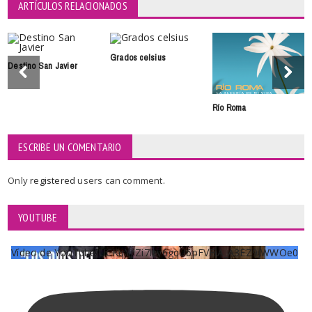
ARTÍCULOS RELACIONADOS
Grados celsius
Destino San Javier
Río Roma
ESCRIBE UN COMENTARIO
Only
registered
users can comment.
YOUTUBE
Vídeo de YouTube UCKqYjiZi7lzy6gqU6pFVFiA_A3EZ9JWWOe0