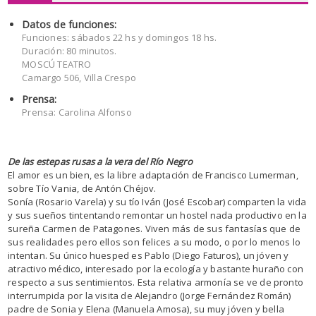
Datos de funciones:
Funciones: sábados 22 hs y domingos 18 hs.
Duración: 80 minutos.
MOSCÚ TEATRO
Camargo 506, Villa Crespo
Prensa:
Prensa: Carolina Alfonso
De las estepas rusas a la vera del Río Negro
El amor es un bien, es la libre adaptación de Francisco Lumerman,
sobre Tío Vania, de Antón Chéjov.
Sonía (Rosario Varela) y su tío Iván (José Escobar) comparten la vida
y sus sueños tintentando remontar un hostel nada productivo en la
sureña Carmen de Patagones. Viven más de sus fantasías que de
sus realidades pero ellos son felices a su modo, o por lo menos lo
intentan. Su único huesped es Pablo (Diego Faturos), un jóven y
atractivo médico, interesado por la ecología y bastante huraño con
respecto a sus sentimientos. Esta relativa armonía se ve de pronto
interrumpida por la visita de Alejandro (Jorge Fernández Román)
padre de Sonia y Elena (Manuela Amosa), su muy jóven y bella