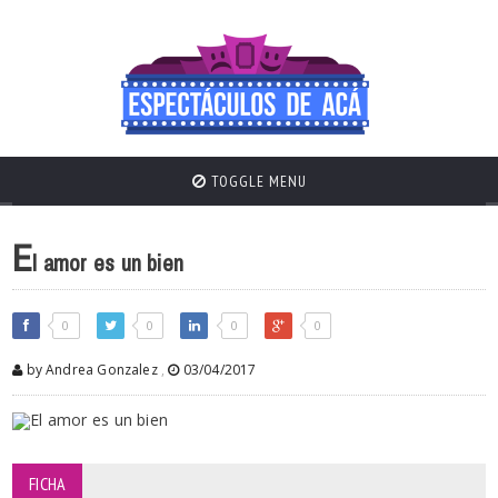
TOGGLE MENU
E
l amor es un bien
0
0
0
0
by Andrea Gonzalez
,
03/04/2017
FICHA