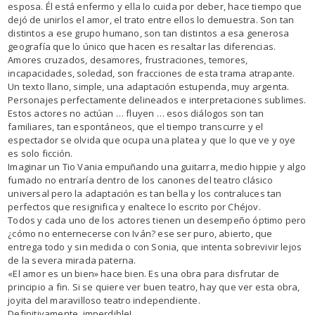
esposa. Él está enfermo y ella lo cuida por deber, hace tiempo que
dejó de unirlos el amor, el trato entre ellos lo demuestra. Son tan
distintos a ese grupo humano, son tan distintos a esa generosa
geografía que lo único que hacen es resaltar las diferencias.
Amores cruzados, desamores, frustraciones, temores,
incapacidades, soledad, son fracciones de esta trama atrapante.
Un texto llano, simple, una adaptación estupenda, muy argenta.
Personajes perfectamente delineados e interpretaciones sublimes.
Estos actores no actúan … fluyen … esos diálogos son tan
familiares, tan espontáneos, que el tiempo transcurre y el
espectador se olvida que ocupa una platea y que lo que ve y oye
es solo ficción.
Imaginar un Tio Vania empuñando una guitarra, medio hippie y algo
fumado no entraría dentro de los canones del teatro clásico
universal pero la adaptación es tan bella y los contraluces tan
perfectos que resignifica y enaltece lo escrito por Chéjov.
Todos y cada uno de los actores tienen un desempeño óptimo pero
¿cómo no enternecerse con Iván? ese ser puro, abierto, que
entrega todo y sin medida o con Sonia, que intenta sobrevivir lejos
de la severa mirada paterna.
«El amor es un bien» hace bien. Es una obra para disfrutar de
principio a fin. Si se quiere ver buen teatro, hay que ver esta obra,
joyita del maravilloso teatro independiente.
Definitivamente, imperdible!