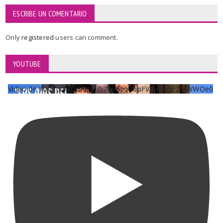
ESCRIBE UN COMENTARIO
Only
registered
users can comment.
YOUTUBE
Vídeo de YouTube UCKqYjiZi7lzy6gqU6pFVFiA_A3EZ9JWWOe0