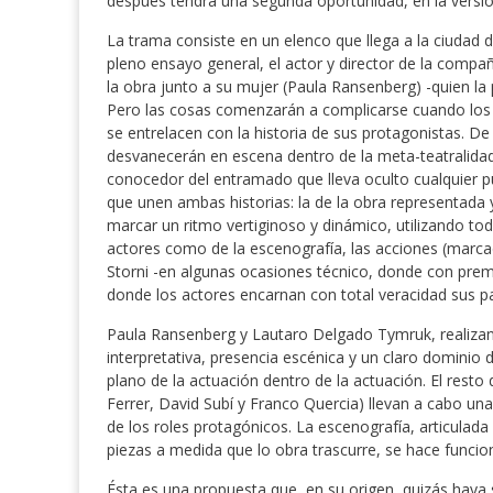
después tendrá una segunda oportunidad, en la versi
La trama consiste en un elenco que llega a la ciudad 
pleno ensayo general, el actor y director de la comp
la obra junto a su mujer (Paula Ransenberg) -quien la p
Pero las cosas comenzarán a complicarse cuando los t
se entrelacen con la historia de sus protagonistas. De 
desvanecerán en escena dentro de la meta-teatralidad
conocedor del entramado que lleva oculto cualquier 
que unen ambas historias: la de la obra representada y
marcar un ritmo vertiginoso y dinámico, utilizando tod
actores como de la escenografía, las acciones (marcada
Storni -en algunas ocasiones técnico, donde con preme
donde los actores encarnan con total veracidad sus p
Paula Ransenberg y Lautaro Delgado Tymruk, realizan 
interpretativa, presencia escénica y un claro dominio d
plano de la actuación dentro de la actuación. El rest
Ferrer, David Subí y Franco Quercia) llevan a cabo una 
de los roles protagónicos. La escenografía, articu
piezas a medida que lo obra trascurre, se hace funci
Ésta es una propuesta que, en su origen, quizás haya 