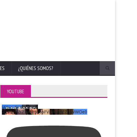
ES
¿QUIÉNES SOMOS?
YOUTUBE
Vídeo de YouTube
UCKqYjiZi7lzy6gqU6pFVFiA_A3EZ9JWWOe0