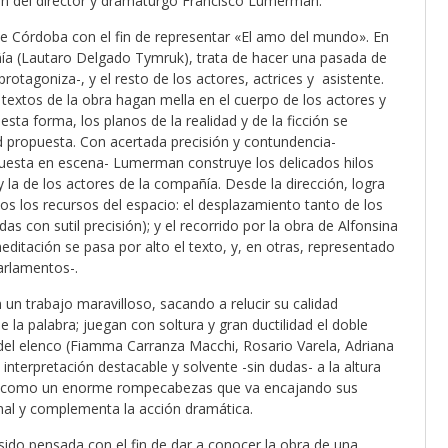
ón del director y dramaturgo Francisco Lumerman.
de Córdoba con el fin de representar «El amo del mundo». En
añía (Lautaro Delgado Tymruk), trata de hacer una pasada de
rotagoniza-, y el resto de los actores, actrices y asistente.
extos de la obra hagan mella en el cuerpo de los actores y
esta forma, los planos de la realidad y de la ficción se
 propuesta. Con acertada precisión y contundencia-
puesta en escena- Lumerman construye los delicados hilos
 la de los actores de la compañía. Desde la dirección, logra
os los recursos del espacio: el desplazamiento tanto de los
s con sutil precisión); y el recorrido por la obra de Alfonsina
ditación se pasa por alto el texto, y, en otras, representado
arlamentos-.
un trabajo maravilloso, sacando a relucir su calidad
e la palabra; juegan con soltura y gran ductilidad el doble
o del elenco (Fiamma Carranza Macchi, Rosario Varela, Adriana
interpretación destacable y solvente -sin dudas- a la altura
lada como un enorme rompecabezas que va encajando sus
onal y complementa la acción dramática.
sido pensada con el fin de dar a conocer la obra de una