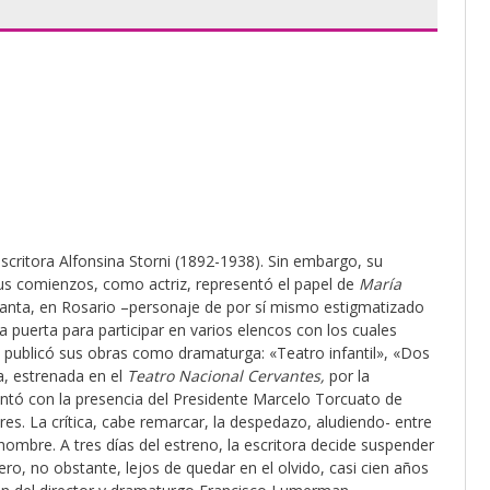
scritora Alfonsina Storni (1892-1938). Sin embargo, su
sus comienzos, como actriz, representó el papel de
María
anta, en Rosario –personaje de por sí mismo estigmatizado
a puerta para participar en varios elencos con los cuales
y a publicó sus obras como dramaturga: «Teatro infantil», «Dos
a, estrenada en el
Teatro Nacional Cervantes
,
por la
tó con la presencia del Presidente Marcelo Torcuato de
es. La crítica, cabe remarcar, la despedazo, aludiendo- entre
hombre. A tres días del estreno, la escritora decide suspender
Pero, no obstante, lejos de quedar en el olvido, casi cien años