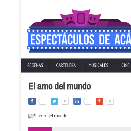
RESEÑAS
CARTELERA
MUSICALES
CINE
El amo del mundo
0
0
0
0