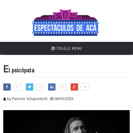
TOGGLE MENU
E
l psicópata
0
0
0
0
by Patricio Schajovitsch
,
06/05/2025