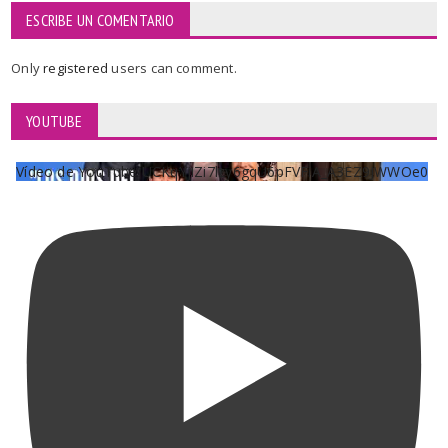
ESCRIBE UN COMENTARIO
Only
registered
users can comment.
YOUTUBE
Vídeo de YouTube UCKqYjiZi7lzy6gqU6pFVFiA_A3EZ9JWWOe0