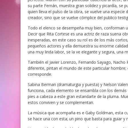
su parte Fernán, muestra gran solidez y picardía, se pu
quien lleva el pulso de la obra, se vuelve una especi
creador, sino que se vuelve cómplice del publico testi
Todo el elenco se desempeña muy bien, conforman un g
Decir que Rita Cortese es una actriz de raza suena o
inesperadas, en este caso su rol es de los más corto
pequeños actores y ella demuestra su enorme calidad a
una muy linda labor, se la ve elegante y segura, una m
También el Javier Lorenzo, Fernando Sayago, Nacho P
diferente, pintan el mundo de este particular hombre;
corresponde.
Sabina Berman (dramaturgia y puesta) y Nelson Valent
funciona, cada elemento se ensambla con los demás en
pies a cabeza a este gran estandarte de la pluma. Mu
estos conviven y se complementan.
La música que acompaña es e Gaby Goldman, esta cuen
se hace una con esta; un pino que basta para guiar y m