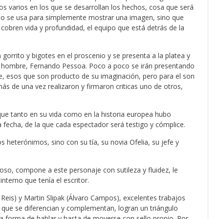
os varios en los que se desarrollan los hechos, cosa que será
no se usa para simplemente mostrar una imagen, sino que
cobren vida y profundidad, el equipo que está detrás de la
 gorrito y bigotes en el proscenio y se presenta a la platea y
te hombre, Fernando Pessoa. Poco a poco se irán presentando
 esos que son producto de su imaginación, pero para el son
 de una vez realizaron y firmaron criticas uno de otros,
l que tanto en su vida como en la historia europea hubo
fecha, de la que cada espectador será testigo y cómplice.
 heterónimos, sino con su tía, su novia Ofelia, su jefe y
oso, compone a este personaje con sutileza y fluidez, le
interno que tenía el escritor.
 Reis) y Martin Slipak (Álvaro Campos), excelentes trabajos
que se diferencian y complementan, logran un triángulo
una forma de hablar y hasta de moverse con sello propio. Por