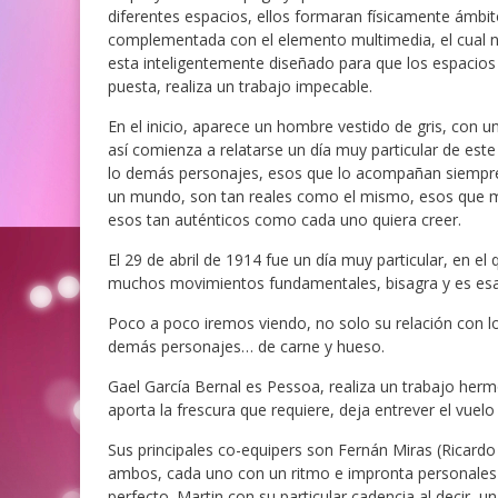
diferentes espacios, ellos formaran físicamente ámbit
complementada con el elemento multimedia, el cual 
esta inteligentemente diseñado para que los espacios 
puesta, realiza un trabajo impecable.
En el inicio, aparece un hombre vestido de gris, con un
así comienza a relatarse un día muy particular de es
lo demás personajes, esos que lo acompañan siempre,
un mundo, son tan reales como el mismo, esos que más
esos tan auténticos como cada uno quiera creer.
El 29 de abril de 1914 fue un día muy particular, en e
muchos movimientos fundamentales, bisagra y es esa 
Poco a poco iremos viendo, no solo su relación con los
demás personajes… de carne y hueso.
Gael García Bernal es Pessoa, realiza un trabajo herm
aporta la frescura que requiere, deja entrever el vuelo 
Sus principales co-equipers son Fernán Miras (Ricardo
ambos, cada uno con un ritmo e impronta personales 
perfecto. Martin con su particular cadencia al decir, 