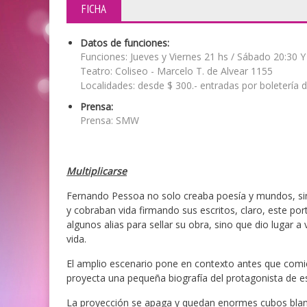
FICHA
Datos de funciones:
Funciones: Jueves y Viernes 21 hs / Sábado 20:30 Y
Teatro: Coliseo - Marcelo T. de Alvear 1155
Localidades: desde $ 300.- entradas por boletería 
Prensa:
Prensa: SMW
Multiplicarse
Fernando Pessoa no solo creaba poesía y mundos, sin
y cobraban vida firmando sus escritos, claro, este p
algunos alias para sellar su obra, sino que dio lugar 
vida.
El amplio escenario pone en contexto antes que comie
proyecta una pequeña biografía del protagonista de est
La proyección se apaga y quedan enormes cubos blanc