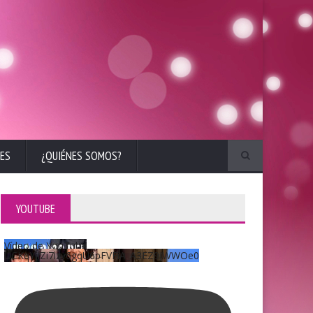
ES
¿QUIÉNES SOMOS?
YOUTUBE
Vídeo de YouTube
UCKqYjiZi7lzy6gqU6pFVFiA_A3EZ9JWWOe0