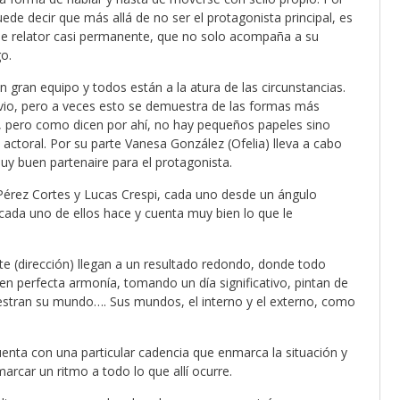
ede decir que más allá de no ser el protagonista principal, es
e de relator casi permanente, que no solo acompaña a su
go.
ran equipo y todos están a la atura de las circunstancias.
bvio, pero a veces esto se demuestra de las formas más
s, pero como dicen por ahí, no hay pequeños papeles sino
ctoral. Por su parte Vanesa González (Ofelia) lleva a cabo
uy buen partenaire para el protagonista.
érez Cortes y Lucas Crespi, cada uno desde un ángulo
 cada uno de ellos hace y cuenta muy bien lo que le
e (dirección) llegan a un resultado redondo, donde todo
 perfecta armonía, tomando un día significativo, pintan de
estran su mundo…. Sus mundos, el interno y el externo, como
ta con una particular cadencia que enmarca la situación y
arcar un ritmo a todo lo que allí ocurre.