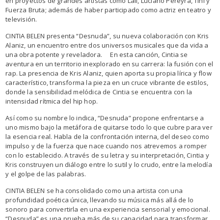
en proyectos de grandes artistas como Lali, Luciano Pereyra, Tini y
Fuerza Bruta; además de haber participado como actriz en teatro y
televisión.
CINTIA BELEN presenta “Desnuda”, su nueva colaboración con Kris
Alaniz, un encuentro entre dos universos musicales que da vida a
una obra potente y reveladora. En esta canción, Cintia se
aventura en un territorio inexplorado en su carrera: la fusión con el
rap. La presencia de Kris Alaniz, quien aporta su propia lírica y flow
característico, transforma la pieza en un cruce vibrante de estilos,
donde la sensibilidad melódica de Cintia se encuentra con la
intensidad rítmica del hip hop.
Así como su nombre lo indica, “Desnuda” propone enfrentarse a
uno mismo bajo la metáfora de quitarse todo lo que cubre para ver
la esencia real. Habla de la confrontación interna, del deseo como
impulso y de la fuerza que nace cuando nos atrevemos a romper
con lo establecido. A través de su letra y su interpretación, Cintia y
Kris construyen un diálogo entre lo sutil y lo crudo, entre la melodía
y el golpe de las palabras.
CINTIA BELEN se ha consolidado como una artista con una
profundidad poética única, llevando su música más allá de lo
sonoro para convertirla en una experiencia sensorial y emocional.
“Desnuda” es una prueba más de su capacidad para transformar