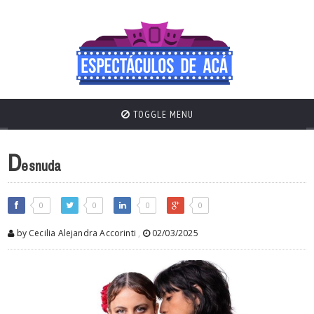
TOGGLE MENU
D
esnuda
0
0
0
0
by Cecilia Alejandra Accorinti
,
02/03/2025