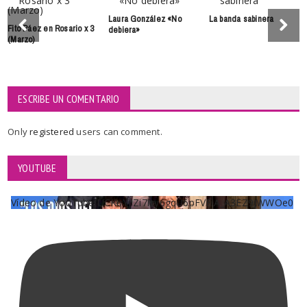
Laura González «No
La banda sabinera
Fito Páez en Rosario x 3
debiera»
(Marzo)
ESCRIBE UN COMENTARIO
Only
registered
users can comment.
YOUTUBE
Vídeo de YouTube UCKqYjiZi7lzy6gqU6pFVFiA_A3EZ9JWWOe0